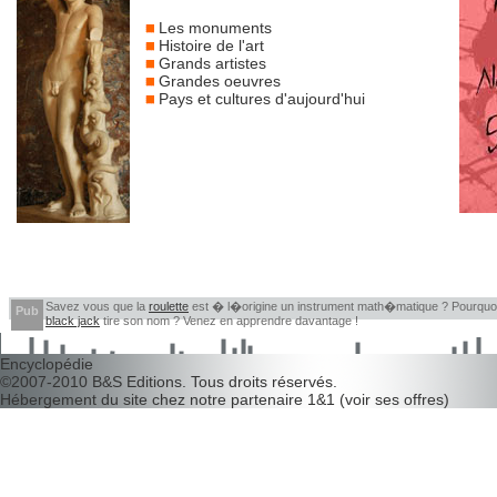
Les monuments
Histoire de l'art
Grands artistes
Grandes oeuvres
Pays et cultures d'aujourd'hui
Savez vous que la
roulette
est � l�origine un instrument math�matique ? Pourquo
Pub
black jack
tire son nom ? Venez en apprendre davantage !
Encyclopédie
©2007-2010
B&S Editions
. Tous droits réservés.
Hébergement du site chez notre partenaire
1&1
(
voir ses offres
)