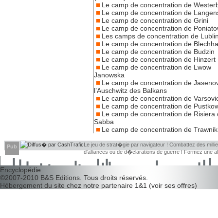
Le camp de concentration de Wester
Le camp de concentration de Langen
Le camp de concentration de Grini
Le camp de concentration de Poniat
Les camps de concentration de Lubli
Le camp de concentration de Blech
Le camp de concentration de Budzin
Le camp de concentration de Hinzert
Le camp de concentration de Lwow
Janowska
Le camp de concentration de Jaseno
l’Auschwitz des Balkans
Le camp de concentration de Varsovi
Le camp de concentration de Pustko
Le camp de concentration de Risiera 
Sabba
Le camp de concentration de Trawnik
Le jeu de strat�gie par navigateur ! Combattez des millier
Pub
d'alliances ou de d�clarations de guerre ! Formez une 
d�couvrir leurs faiblesses !
Encyclopédie
©2007-2010
B&S Editions
. Tous droits réservés.
Hébergement du site chez notre partenaire
1&1
(
voir ses offres
)