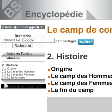
Le camp de con
Retour � l'index g�n�ral
Recherche
Partager:
partager
2. Histoire
Index de l'article
1. Situation
2. Histoire
Origine
2.1. Origine
2.2. Le camp des Hommes
Le camp des Homme
2.3. Le camp des Femmes
2.4. La fin du camp
Le camp des Femme
La fin du camp