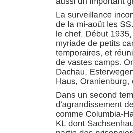
aussi un important 
La surveillance inco
de la mi-août les SS
le chef. Début 1935
myriade de petits c
temporaires, et réun
de vastes camps. On 
Dachau, Esterwegen
Haus, Oranienburg, e
Dans un second temps
d'agrandissement des
comme Columbia-Haus
KL dont Sachsenhau
partie des prisonnie