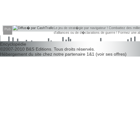
Le jeu de strat�gie par navigateur ! Combattez des millier
Pub
d'alliances ou de d�clarations de guerre ! Formez une 
d�couvrir leurs faiblesses !
Encyclopédie
©2007-2010
B&S Editions
. Tous droits réservés.
Hébergement du site chez notre partenaire
1&1
(
voir ses offres
)