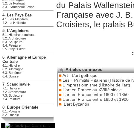
du Palais Wallenstein
3.2. Le Portugal
3.3. L'Amérique Latine
Française avec J. B.
4. Les Pays Bas
4.1. Les Flandres
Croisiers, le palais 
4.2. La Hollande
5. L'Angleterre
5.1. Histoire et culture
5.2. Architecture
5.3. Sculpture
5.4. Peinture
5.5. Objets d’art
C
6. Allemagne et Europe
Centrale
6.1. Histoire
Articles connexes
6.2. Allemagne
6.3. Bohème
Art - L’art gothique
6.4. Suisse
Les « Primitifs » italiens (Histoire de l'
7. Scandinavie
L’impressionnisme (Histoire de l’art)
7.1. Histoire
L’art en France au XVIIIè siècle
7.2. Architecture
L’art en France entre 1800 et 1850
7.3. Sculpture
L’art en France entre 1850 et 1900
7.4. Peinture
L’art Byzantin
8. Europe Orientale
8.1. Pologne
8.2. Russie