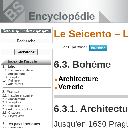
Le Seicento – 
Retour � l'index g�n�ral
Recherche
Partager:
partager
6.3. Bohème
Index de l'article
1. Italie
1.1. Histoire et culture
1.2. Architecture
Architecture
1.3. Sculpture
1.4. Peinture
1.5. Arts divers
Verrerie
2. France
2.1. Histoire et culture
2.2. Architecture
2.3. Sculpture
6.3.1. Architect
2.4. Peinture
2.5. Arts de la couleur
2.6. Gravure
2.7. Objets d’art
Jusqu'en 1630 Prague 
3. Les pays ibériques
3.1. L’Espagne