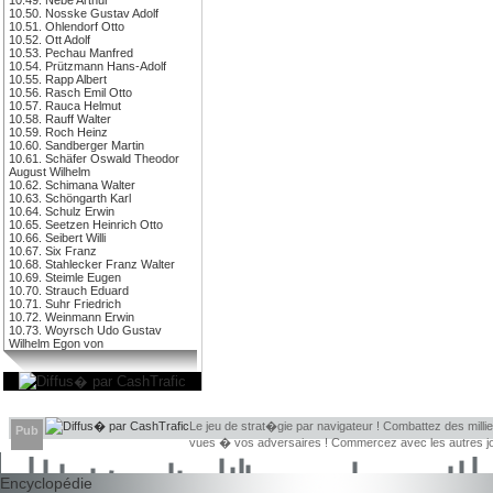
10.50. Nosske Gustav Adolf
10.51. Ohlendorf Otto
10.52. Ott Adolf
10.53. Pechau Manfred
10.54. Prützmann Hans-Adolf
10.55. Rapp Albert
10.56. Rasch Emil Otto
10.57. Rauca Helmut
10.58. Rauff Walter
10.59. Roch Heinz
10.60. Sandberger Martin
10.61. Schäfer Oswald Theodor
August Wilhelm
10.62. Schimana Walter
10.63. Schöngarth Karl
10.64. Schulz Erwin
10.65. Seetzen Heinrich Otto
10.66. Seibert Willi
10.67. Six Franz
10.68. Stahlecker Franz Walter
10.69. Steimle Eugen
10.70. Strauch Eduard
10.71. Suhr Friedrich
10.72. Weinmann Erwin
10.73. Woyrsch Udo Gustav
Wilhelm Egon von
Le jeu de strat�gie par navigateur ! Combattez des millie
Pub
vues � vos adversaires ! Commercez avec les autres jou
Encyclopédie