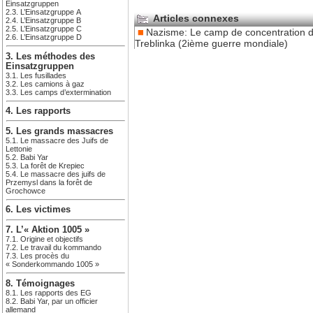
Einsatzgruppen
2.3. L’Einsatzgruppe A
Articles connexes
2.4. L’Einsatzgruppe B
2.5. L’Einsatzgruppe C
Nazisme: Le camp de concentration 
2.6. L’Einsatzgruppe D
Treblinka (2ième guerre mondiale)
3. Les méthodes des
Einsatzgruppen
3.1. Les fusillades
3.2. Les camions à gaz
3.3. Les camps d’extermination
4. Les rapports
5. Les grands massacres
5.1. Le massacre des Juifs de
Lettonie
5.2. Babi Yar
5.3. La forêt de Krepiec
5.4. Le massacre des juifs de
Przemysl dans la forêt de
Grochowce
6. Les victimes
7. L’« Aktion 1005 »
7.1. Origine et objectifs
7.2. Le travail du kommando
7.3. Les procès du
« Sonderkommando 1005 »
8. Témoignages
8.1. Les rapports des EG
8.2. Babi Yar, par un officier
allemand