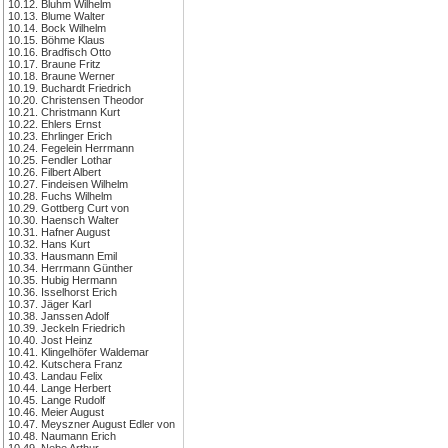
10.12. Bluhm Wilhelm
10.13. Blume Walter
10.14. Bock Wilhelm
10.15. Böhme Klaus
10.16. Bradfisch Otto
10.17. Braune Fritz
10.18. Braune Werner
10.19. Buchardt Friedrich
10.20. Christensen Theodor
10.21. Christmann Kurt
10.22. Ehlers Ernst
10.23. Ehrlinger Erich
10.24. Fegelein Herrmann
10.25. Fendler Lothar
10.26. Filbert Albert
10.27. Findeisen Wilhelm
10.28. Fuchs Wilhelm
10.29. Gottberg Curt von
10.30. Haensch Walter
10.31. Hafner August
10.32. Hans Kurt
10.33. Hausmann Emil
10.34. Herrmann Günther
10.35. Hubig Hermann
10.36. Isselhorst Erich
10.37. Jäger Karl
10.38. Janssen Adolf
10.39. Jeckeln Friedrich
10.40. Jost Heinz
10.41. Klingelhöfer Waldemar
10.42. Kutschera Franz
10.43. Landau Felix
10.44. Lange Herbert
10.45. Lange Rudolf
10.46. Meier August
10.47. Meyszner August Edler von
10.48. Naumann Erich
10.49. Nebe Arthur