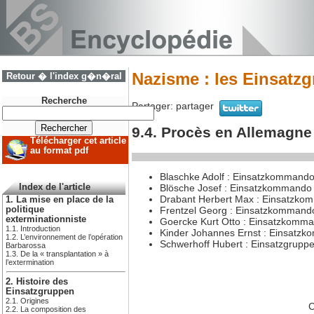
Nazisme : les Einsatz
Retour � l'index g�n�ral
Recherche
Partager:
partager
9.4. Procès en Allemagne 
Télécharger cet article
au format pdf
Blaschke Adolf : Einsatzkommando 4
Blösche Josef : Einsatzkommando 
Index de l'article
Drabant Herbert Max : Einsatzkomm
1. La mise en place de la
Frentzel Georg : Einsatzkommando 
politique
exterminationniste
Goercke Kurt Otto : Einsatzkomma
1.1. Introduction
Kinder Johannes Ernst : Einsatzk
1.2. L’environnement de l’opération
Schwerhoff Hubert : Einsatzgrupp
Barbarossa
1.3. De la « transplantation » à
l’extermination
2. Histoire des
Einsatzgruppen
2.1. Origines
C
2.2. La composition des