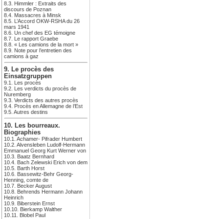
8.3. Himmler : Extraits des
discours de Poznan
8.4. Massacres à Minsk
8.5. L’Accord OKW-RSHA du 26
mars 1941
8.6. Un chef des EG témoigne
8.7. Le rapport Graebe
8.8. « Les camions de la mort »
8.9. Note pour l’entretien des
camions à gaz
9. Le procès des
Einsatzgruppen
9.1. Les procès
9.2. Les verdicts du procès de
Nuremberg
9.3. Verdicts des autres procès
9.4. Procès en Allemagne de l’Est
9.5. Autres destins
10. Les bourreaux.
Biographies
10.1. Achamer- Pifrader Humbert
10.2. Alvensleben Ludolf-Hermann
Emmanuel Georg Kurt Werner von
10.3. Baatz Bernhard
10.4. Bach Zelewski Erich von dem
10.5. Barth Horst
10.6. Bassewitz-Behr Georg-
Henning, comte de
10.7. Becker August
10.8. Behrends Hermann Johann
Heinrich
10.9. Biberstein Ernst
10.10. Bierkamp Walther
10.11. Blobel Paul