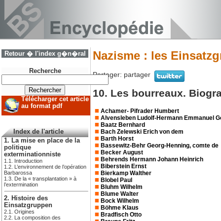
Nazisme : les Einsatz
Retour � l'index g�n�ral
Recherche
Partager:
partager
10. Les bourreaux. Biogr
Télécharger cet article
au format pdf
Achamer- Pifrader Humbert
Alvensleben Ludolf-Hermann Emmanuel Ge
Baatz Bernhard
Bach Zelewski Erich von dem
Index de l'article
Barth Horst
1. La mise en place de la
Bassewitz-Behr Georg-Henning, comte de
politique
Becker August
exterminationniste
Behrends Hermann Johann Heinrich
1.1. Introduction
Biberstein Ernst
1.2. L’environnement de l’opération
Bierkamp Walther
Barbarossa
1.3. De la « transplantation » à
Blobel Paul
l’extermination
Bluhm Wilhelm
Blume Walter
2. Histoire des
Bock Wilhelm
Einsatzgruppen
Böhme Klaus
2.1. Origines
Bradfisch Otto
2.2. La composition des