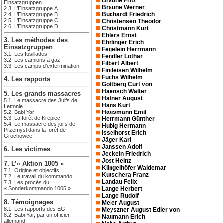
Braune Fritz
Einsatzgruppen
Braune Werner
2.3. L’Einsatzgruppe A
Buchardt Friedrich
2.4. L’Einsatzgruppe B
2.5. L’Einsatzgruppe C
Christensen Theodor
2.6. L’Einsatzgruppe D
Christmann Kurt
Ehlers Ernst
3. Les méthodes des
Ehrlinger Erich
Einsatzgruppen
Fegelein Herrmann
3.1. Les fusillades
Fendler Lothar
3.2. Les camions à gaz
Filbert Albert
3.3. Les camps d’extermination
Findeisen Wilhelm
Fuchs Wilhelm
4. Les rapports
Gottberg Curt von
Haensch Walter
5. Les grands massacres
Hafner August
5.1. Le massacre des Juifs de
Hans Kurt
Lettonie
Hausmann Emil
5.2. Babi Yar
5.3. La forêt de Krepiec
Herrmann Günther
5.4. Le massacre des juifs de
Hubig Hermann
Przemysl dans la forêt de
Isselhorst Erich
Grochowce
Jäger Karl
Janssen Adolf
6. Les victimes
Jeckeln Friedrich
Jost Heinz
7. L’« Aktion 1005 »
Klingelhöfer Waldemar
7.1. Origine et objectifs
Kutschera Franz
7.2. Le travail du kommando
Landau Felix
7.3. Les procès du
« Sonderkommando 1005 »
Lange Herbert
Lange Rudolf
8. Témoignages
Meier August
8.1. Les rapports des EG
Meyszner August Edler von
8.2. Babi Yar, par un officier
Naumann Erich
allemand