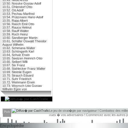
10.50. Nosske Gustav Adolf
10.51. Ohlendorf Otto
10.52. Ott Adolf
10.53. Pechau Manfred
10.54. Prützmann Hans-Adolf
10.55. Rapp Albert
10.56. Rasch Emil Otto
10.57. Rauca Helmut
10.58. Rauff Walter
10.59. Roch Heinz
10.60. Sandberger Martin
10.61. Schäfer Oswald Theodor
August Wilhelm
10.62. Schimana Walter
10.63. Schöngarth Karl
10.64. Schulz Erwin
10.65. Seetzen Heinrich Otto
10.66. Seibert Willi
10.67. Six Franz
10.68. Stahlecker Franz Walter
10.69. Steimle Eugen
10.70. Strauch Eduard
10.71. Suhr Friedrich
10.72. Weinmann Erwin
10.73. Woyrsch Udo Gustav
Wilhelm Egon von
Le jeu de strat�gie par navigateur ! Combattez des millie
Pub
vues � vos adversaires ! Commercez avec les autres jou
Encyclopédie