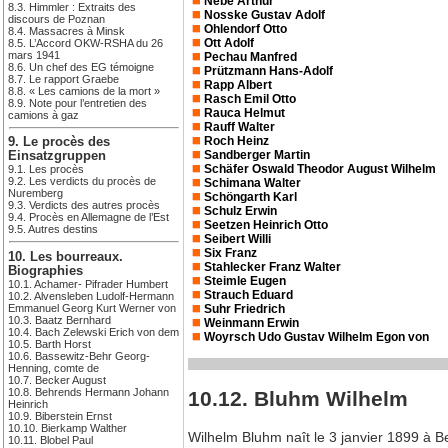
Nebe Arthur
8.3. Himmler : Extraits des
Nosske Gustav Adolf
discours de Poznan
Ohlendorf Otto
8.4. Massacres à Minsk
Ott Adolf
8.5. L’Accord OKW-RSHA du 26
mars 1941
Pechau Manfred
8.6. Un chef des EG témoigne
Prützmann Hans-Adolf
8.7. Le rapport Graebe
Rapp Albert
8.8. « Les camions de la mort »
Rasch Emil Otto
8.9. Note pour l’entretien des
Rauca Helmut
camions à gaz
Rauff Walter
Roch Heinz
9. Le procès des
Sandberger Martin
Einsatzgruppen
Schäfer Oswald Theodor August Wilhelm
9.1. Les procès
9.2. Les verdicts du procès de
Schimana Walter
Nuremberg
Schöngarth Karl
9.3. Verdicts des autres procès
Schulz Erwin
9.4. Procès en Allemagne de l’Est
Seetzen Heinrich Otto
9.5. Autres destins
Seibert Willi
Six Franz
10. Les bourreaux.
Stahlecker Franz Walter
Biographies
Steimle Eugen
10.1. Achamer- Pifrader Humbert
Strauch Eduard
10.2. Alvensleben Ludolf-Hermann
Emmanuel Georg Kurt Werner von
Suhr Friedrich
10.3. Baatz Bernhard
Weinmann Erwin
10.4. Bach Zelewski Erich von dem
Woyrsch Udo Gustav Wilhelm Egon von
10.5. Barth Horst
10.6. Bassewitz-Behr Georg-
Henning, comte de
10.7. Becker August
10.8. Behrends Hermann Johann
10.12. Bluhm Wilhelm
Heinrich
10.9. Biberstein Ernst
10.10. Bierkamp Walther
Wilhelm Bluhm naît le 3 janvier 1899 à Be
10.11. Blobel Paul