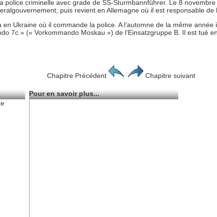
 police criminelle avec grade de SS-Sturmbannführer. Le 8 novembre 
ralgouvernement, puis revient en Allemagne où il est responsable de 
za en Ukraine où il commande la police. A l’automne de la même année 
 7c » (« Vorkommando Moskau ») de l’Einsatzgruppe B. Il est tué en c
Chapitre Précédent
Chapitre suivant
Pour en savoir plus...
de