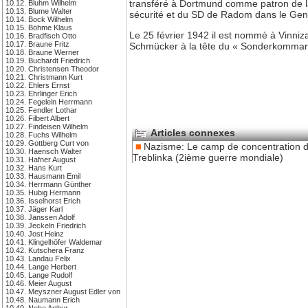
transféré à Dortmund comme patron de la
10.12. Bluhm Wilhelm
10.13. Blume Walter
sécurité et du SD de Radom dans le Gene
10.14. Bock Wilhelm
10.15. Böhme Klaus
Le 25 février 1942 il est nommé à Vinni
10.16. Bradfisch Otto
10.17. Braune Fritz
Schmücker à la tête du « Sonderkommando
10.18. Braune Werner
10.19. Buchardt Friedrich
10.20. Christensen Theodor
10.21. Christmann Kurt
10.22. Ehlers Ernst
10.23. Ehrlinger Erich
10.24. Fegelein Herrmann
10.25. Fendler Lothar
10.26. Filbert Albert
10.27. Findeisen Wilhelm
Articles connexes
10.28. Fuchs Wilhelm
10.29. Gottberg Curt von
Nazisme: Le camp de concentration 
10.30. Haensch Walter
Treblinka (2ième guerre mondiale)
10.31. Hafner August
10.32. Hans Kurt
10.33. Hausmann Emil
10.34. Herrmann Günther
10.35. Hubig Hermann
10.36. Isselhorst Erich
10.37. Jäger Karl
10.38. Janssen Adolf
10.39. Jeckeln Friedrich
10.40. Jost Heinz
10.41. Klingelhöfer Waldemar
10.42. Kutschera Franz
10.43. Landau Felix
10.44. Lange Herbert
10.45. Lange Rudolf
10.46. Meier August
10.47. Meyszner August Edler von
10.48. Naumann Erich
10.49. Nebe Arthur