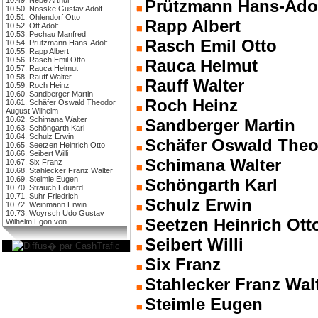
Prützmann Hans-Ado
10.50. Nosske Gustav Adolf
10.51. Ohlendorf Otto
Rapp Albert
10.52. Ott Adolf
10.53. Pechau Manfred
Rasch Emil Otto
10.54. Prützmann Hans-Adolf
10.55. Rapp Albert
10.56. Rasch Emil Otto
Rauca Helmut
10.57. Rauca Helmut
10.58. Rauff Walter
Rauff Walter
10.59. Roch Heinz
10.60. Sandberger Martin
Roch Heinz
10.61. Schäfer Oswald Theodor
August Wilhelm
10.62. Schimana Walter
Sandberger Martin
10.63. Schöngarth Karl
10.64. Schulz Erwin
Schäfer Oswald Theo
10.65. Seetzen Heinrich Otto
10.66. Seibert Willi
Schimana Walter
10.67. Six Franz
10.68. Stahlecker Franz Walter
10.69. Steimle Eugen
Schöngarth Karl
10.70. Strauch Eduard
10.71. Suhr Friedrich
Schulz Erwin
10.72. Weinmann Erwin
10.73. Woyrsch Udo Gustav
Seetzen Heinrich Ott
Wilhelm Egon von
Seibert Willi
Six Franz
Stahlecker Franz Wal
Steimle Eugen