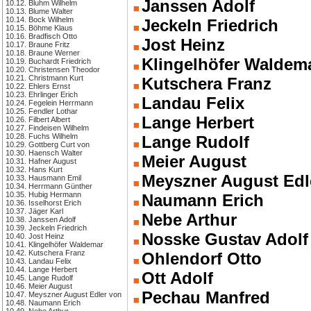
Janssen Adolf
10.12. Bluhm Wilhelm
10.13. Blume Walter
10.14. Bock Wilhelm
Jeckeln Friedrich
10.15. Böhme Klaus
10.16. Bradfisch Otto
Jost Heinz
10.17. Braune Fritz
10.18. Braune Werner
Klingelhöfer Waldem
10.19. Buchardt Friedrich
10.20. Christensen Theodor
10.21. Christmann Kurt
Kutschera Franz
10.22. Ehlers Ernst
10.23. Ehrlinger Erich
Landau Felix
10.24. Fegelein Herrmann
10.25. Fendler Lothar
Lange Herbert
10.26. Filbert Albert
10.27. Findeisen Wilhelm
10.28. Fuchs Wilhelm
Lange Rudolf
10.29. Gottberg Curt von
10.30. Haensch Walter
Meier August
10.31. Hafner August
10.32. Hans Kurt
Meyszner August Edl
10.33. Hausmann Emil
10.34. Herrmann Günther
10.35. Hubig Hermann
Naumann Erich
10.36. Isselhorst Erich
10.37. Jäger Karl
Nebe Arthur
10.38. Janssen Adolf
10.39. Jeckeln Friedrich
Nosske Gustav Adolf
10.40. Jost Heinz
10.41. Klingelhöfer Waldemar
10.42. Kutschera Franz
Ohlendorf Otto
10.43. Landau Felix
10.44. Lange Herbert
Ott Adolf
10.45. Lange Rudolf
10.46. Meier August
Pechau Manfred
10.47. Meyszner August Edler von
10.48. Naumann Erich
10.49. Nebe Arthur