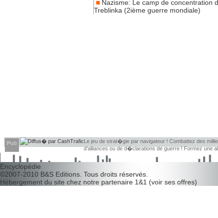
Nazisme: Le camp de concentration 
Treblinka (2ième guerre mondiale)
Le jeu de strat�gie par navigateur ! Combattez des millier
Pub
d'alliances ou de d�clarations de guerre ! Formez une 
d�couvrir leurs faiblesses !
Encyclopédie
©2007-2010
B&S Editions
. Tous droits réservés.
Hébergement du site chez notre partenaire
1&1
(
voir ses offres
)