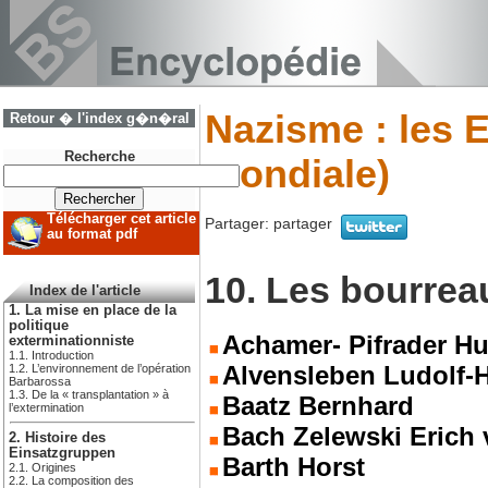
Nazisme : les 
Retour � l'index g�n�ral
Recherche
mondiale)
Télécharger cet article
Partager:
partager
au format pdf
10. Les bourrea
Index de l'article
1. La mise en place de la
politique
Achamer- Pifrader H
exterminationniste
1.1. Introduction
Alvensleben Ludolf
1.2. L’environnement de l’opération
Barbarossa
1.3. De la « transplantation » à
Baatz Bernhard
l’extermination
Bach Zelewski Erich
2. Histoire des
Einsatzgruppen
Barth Horst
2.1. Origines
2.2. La composition des