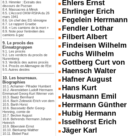
Ehlers Ernst
8.3. Himmler : Extraits des
discours de Poznan
Ehrlinger Erich
8.4. Massacres à Minsk
8.5. L’Accord OKW-RSHA du 26
mars 1941
Fegelein Herrmann
8.6. Un chef des EG témoigne
8.7. Le rapport Graebe
Fendler Lothar
8.8. « Les camions de la mort »
8.9. Note pour l’entretien des
Filbert Albert
camions à gaz
Findeisen Wilhelm
9. Le procès des
Einsatzgruppen
Fuchs Wilhelm
9.1. Les procès
9.2. Les verdicts du procès de
Nuremberg
Gottberg Curt von
9.3. Verdicts des autres procès
9.4. Procès en Allemagne de l’Est
Haensch Walter
9.5. Autres destins
Hafner August
10. Les bourreaux.
Biographies
Hans Kurt
10.1. Achamer- Pifrader Humbert
10.2. Alvensleben Ludolf-Hermann
Emmanuel Georg Kurt Werner von
Hausmann Emil
10.3. Baatz Bernhard
10.4. Bach Zelewski Erich von dem
Herrmann Günther
10.5. Barth Horst
10.6. Bassewitz-Behr Georg-
Hubig Hermann
Henning, comte de
10.7. Becker August
10.8. Behrends Hermann Johann
Isselhorst Erich
Heinrich
10.9. Biberstein Ernst
Jäger Karl
10.10. Bierkamp Walther
10.11. Blobel Paul