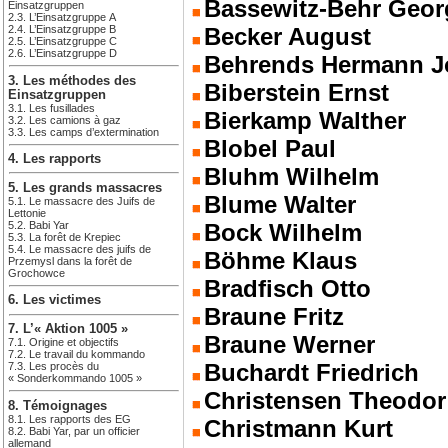
Bassewitz-Behr Geor
Einsatzgruppen
2.3. L’Einsatzgruppe A
2.4. L’Einsatzgruppe B
Becker August
2.5. L’Einsatzgruppe C
2.6. L’Einsatzgruppe D
Behrends Hermann J
3. Les méthodes des
Biberstein Ernst
Einsatzgruppen
3.1. Les fusillades
Bierkamp Walther
3.2. Les camions à gaz
3.3. Les camps d’extermination
Blobel Paul
4. Les rapports
Bluhm Wilhelm
5. Les grands massacres
Blume Walter
5.1. Le massacre des Juifs de
Lettonie
5.2. Babi Yar
Bock Wilhelm
5.3. La forêt de Krepiec
5.4. Le massacre des juifs de
Böhme Klaus
Przemysl dans la forêt de
Grochowce
Bradfisch Otto
6. Les victimes
Braune Fritz
7. L’« Aktion 1005 »
Braune Werner
7.1. Origine et objectifs
7.2. Le travail du kommando
Buchardt Friedrich
7.3. Les procès du
« Sonderkommando 1005 »
Christensen Theodor
8. Témoignages
8.1. Les rapports des EG
Christmann Kurt
8.2. Babi Yar, par un officier
allemand