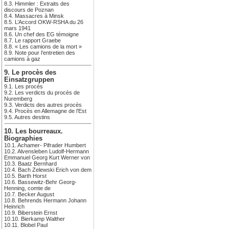
8.3. Himmler : Extraits des
discours de Poznan
8.4. Massacres à Minsk
8.5. L’Accord OKW-RSHA du 26
mars 1941
8.6. Un chef des EG témoigne
8.7. Le rapport Graebe
8.8. « Les camions de la mort »
8.9. Note pour l’entretien des
camions à gaz
9. Le procès des
Einsatzgruppen
9.1. Les procès
9.2. Les verdicts du procès de
Nuremberg
9.3. Verdicts des autres procès
9.4. Procès en Allemagne de l’Est
9.5. Autres destins
10. Les bourreaux.
Biographies
10.1. Achamer- Pifrader Humbert
10.2. Alvensleben Ludolf-Hermann
Emmanuel Georg Kurt Werner von
10.3. Baatz Bernhard
10.4. Bach Zelewski Erich von dem
10.5. Barth Horst
10.6. Bassewitz-Behr Georg-
Henning, comte de
10.7. Becker August
10.8. Behrends Hermann Johann
Heinrich
10.9. Biberstein Ernst
10.10. Bierkamp Walther
10.11. Blobel Paul