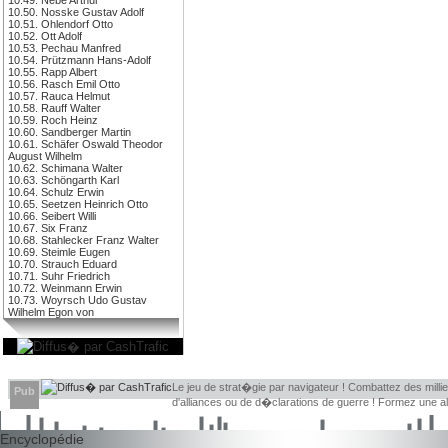
10.50. Nosske Gustav Adolf
10.51. Ohlendorf Otto
10.52. Ott Adolf
10.53. Pechau Manfred
10.54. Prützmann Hans-Adolf
10.55. Rapp Albert
10.56. Rasch Emil Otto
10.57. Rauca Helmut
10.58. Rauff Walter
10.59. Roch Heinz
10.60. Sandberger Martin
10.61. Schäfer Oswald Theodor
August Wilhelm
10.62. Schimana Walter
10.63. Schöngarth Karl
10.64. Schulz Erwin
10.65. Seetzen Heinrich Otto
10.66. Seibert Willi
10.67. Six Franz
10.68. Stahlecker Franz Walter
10.69. Steimle Eugen
10.70. Strauch Eduard
10.71. Suhr Friedrich
10.72. Weinmann Erwin
10.73. Woyrsch Udo Gustav
Wilhelm Egon von
Le jeu de strat�gie par navigateur ! Combattez des millier
Pub
d'alliances ou de d�clarations de guerre ! Formez une 
d�couvrir leurs faiblesses !
Encyclopédie