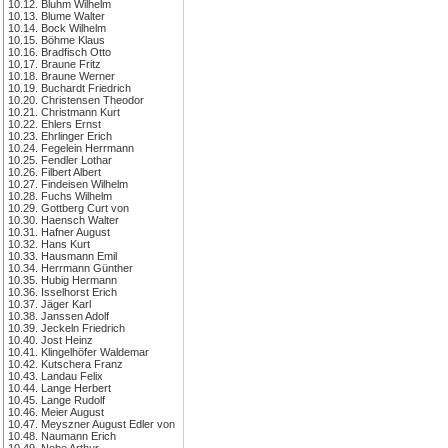
10.12. Bluhm Wilhelm
10.13. Blume Walter
10.14. Bock Wilhelm
10.15. Böhme Klaus
10.16. Bradfisch Otto
10.17. Braune Fritz
10.18. Braune Werner
10.19. Buchardt Friedrich
10.20. Christensen Theodor
10.21. Christmann Kurt
10.22. Ehlers Ernst
10.23. Ehrlinger Erich
10.24. Fegelein Herrmann
10.25. Fendler Lothar
10.26. Filbert Albert
10.27. Findeisen Wilhelm
10.28. Fuchs Wilhelm
10.29. Gottberg Curt von
10.30. Haensch Walter
10.31. Hafner August
10.32. Hans Kurt
10.33. Hausmann Emil
10.34. Herrmann Günther
10.35. Hubig Hermann
10.36. Isselhorst Erich
10.37. Jäger Karl
10.38. Janssen Adolf
10.39. Jeckeln Friedrich
10.40. Jost Heinz
10.41. Klingelhöfer Waldemar
10.42. Kutschera Franz
10.43. Landau Felix
10.44. Lange Herbert
10.45. Lange Rudolf
10.46. Meier August
10.47. Meyszner August Edler von
10.48. Naumann Erich
10.49. Nebe Arthur