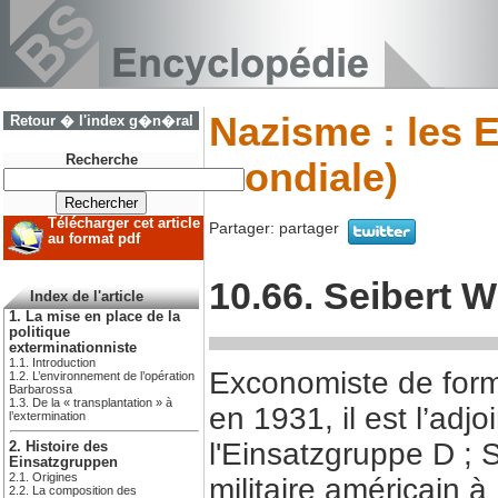
Nazisme : les 
Retour � l'index g�n�ral
Recherche
mondiale)
Télécharger cet article
Partager:
partager
au format pdf
10.66. Seibert Wi
Index de l'article
1. La mise en place de la
politique
exterminationniste
1.1. Introduction
Exconomiste de forma
1.2. L’environnement de l’opération
Barbarossa
1.3. De la « transplantation » à
en 1931, il est l’adjo
l’extermination
l'Einsatzgruppe D ; 
2. Histoire des
Einsatzgruppen
2.1. Origines
militaire américain
2.2. La composition des