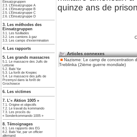
Einsatzgruppen
quinze ans de priso
2.3. L’Einsatzgruppe A
2.4. L’Einsatzgruppe B
2.5. L’Einsatzgruppe C
2.6. L’Einsatzgruppe D
3. Les méthodes des
Einsatzgruppen
3.1. Les fusillades
3.2. Les camions à gaz
C
3.3. Les camps d’extermination
4. Les rapports
Articles connexes
5. Les grands massacres
Nazisme: Le camp de concentration 
5.1. Le massacre des Juifs de
Treblinka (2ième guerre mondiale)
Lettonie
5.2. Babi Yar
5.3. La forêt de Krepiec
5.4. Le massacre des juifs de
Przemysl dans la forêt de
Grochowce
6. Les victimes
7. L’« Aktion 1005 »
7.1. Origine et objectifs
7.2. Le travail du kommando
7.3. Les procès du
« Sonderkommando 1005 »
8. Témoignages
8.1. Les rapports des EG
8.2. Babi Yar, par un officier
allemand