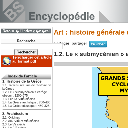
Art : histoire générale 
Retour � l'index g�n�ral
Recherche
Partager:
partager
1.2. Le « submycénien » e
Télécharger cet article
au format pdf
Index de l'article
1. Histoire de la Grèce
1.1. Tableau résumé de l’histoire de
la Grèce
1.2. Le « submycénien » et l’âge
obscur : 1200-875
1.3. Les IX-VIIIè siècles
1.4. La Grèce archaïque : 780-480
1.5. La Grèce classique : 480-323
2. Architecture
2.1. Origines
2.2. Aux VIIè et VIè siècles
2.3. Le Vè siècle
2.4. Le IVè siècle