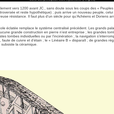
talement vers 1200 avant JC., sans doute sous les coups des « Peuples 
ntroversée et reste hypothétique) ; puis arrive un nouveau peuple, celui
reuse résistance. Il faut plus d’un siècle pour qu’Achéens et Doriens arr
icole éclatée remplace le système centralisé précédent. Les grands pala
ucune grande construction en pierre n’est entreprise ; les grandes to
s tombes individuelles ou par l'incinération ; la navigation s’interromp
 faute de cuivre et d’étain ; le « Linéaire B » disparaît ; de grandes ré
 subsiste la céramique.