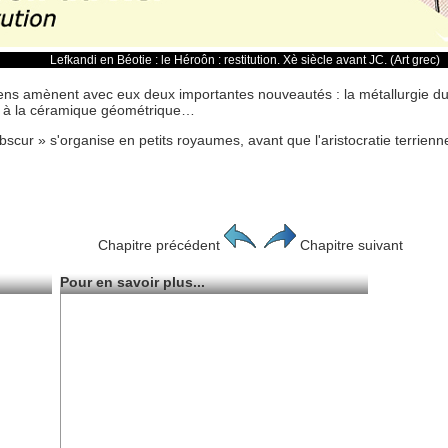
Lefkandi en Béotie : le Héroôn : restitution. Xè siècle avant JC. (Art grec)
iens amènent avec eux deux importantes nouveautés : la métallurgie du
e à la céramique géométrique…
scur » s'organise en petits royaumes, avant que l'aristocratie terrien
Chapitre précédent
Chapitre suivant
Pour en savoir plus...