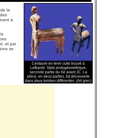
de la
 des
ivent à
is
mbes
t, et par
gions se
Centaure en terre cuite trouvé à
Lefkandi. Style protogéométrique,
seconde partie du Xè avant JC. La
pièce, en deux parties, fut découverte
dans deux tombes différentes. (Art grec)