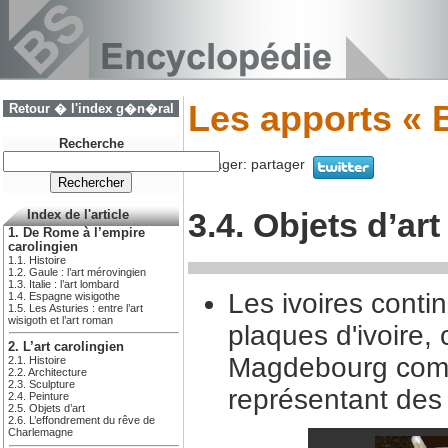
Les apports « B
Retour � l'index g�n�ral
Recherche
Partager:
partager
3.4. Objets d’art
Index de l'article
1. De Rome à l’empire
carolingien
1.1. Histoire
1.2. Gaule : l’art mérovingien
1.3. Italie : l’art lombard
Les ivoires contin
1.4. Espagne wisigothe
1.5. Les Asturies : entre l’art
wisigoth et l’art roman
plaques d'ivoire,
2. L’art carolingien
Magdebourg comp
2.1. Histoire
2.2. Architecture
2.3. Sculpture
représentant des
2.4. Peinture
2.5. Objets d’art
2.6. L’effondrement du rêve de
Charlemagne