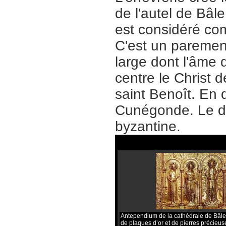
de l'autel de Bâl
est considéré co
C'est un paremen
large dont l'âme 
centre le Christ 
saint Benoît. En 
Cunégonde. Le dr
byzantine.
Antependium de la cathédrale de Bâle.
de plaques d’or et de pierres précieus