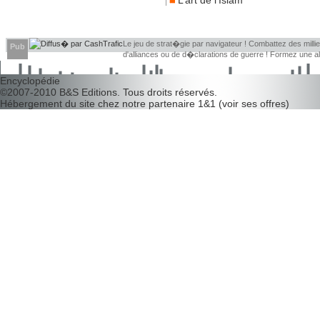
L’art de l’Islam
Le jeu de strat�gie par navigateur ! Combattez des millier
Pub
d'alliances ou de d�clarations de guerre ! Formez une 
d�couvrir leurs faiblesses !
Encyclopédie
©2007-2010
B&S Editions
. Tous droits réservés.
Hébergement du site chez notre partenaire
1&1
(
voir ses offres
)