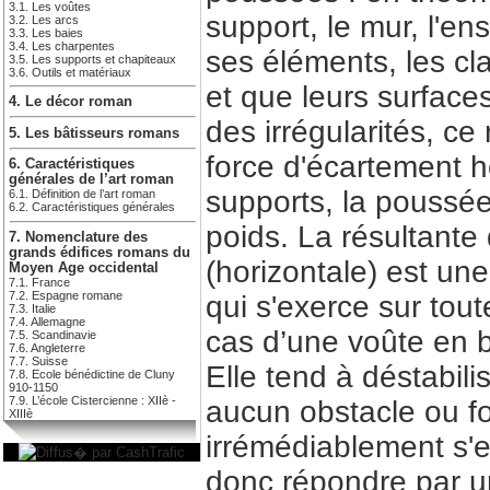
3.1. Les voûtes
support, le mur, l'e
3.2. Les arcs
3.3. Les baies
3.4. Les charpentes
ses éléments, les cl
3.5. Les supports et chapiteaux
3.6. Outils et matériaux
et que leurs surfac
4. Le décor roman
des irrégularités, ce
5. Les bâtisseurs romans
force d'écartement h
6. Caractéristiques
générales de l’art roman
supports, la poussé
6.1. Définition de l’art roman
6.2. Caractéristiques générales
poids. La résultante 
7. Nomenclature des
grands édifices romans du
(horizontale) est u
Moyen Age occidental
7.1. France
7.2. Espagne romane
qui s'exerce sur tout
7.3. Italie
7.4. Allemagne
cas d’une voûte en b
7.5. Scandinavie
7.6. Angleterre
7.7. Suisse
Elle tend à déstabili
7.8. Ecole bénédictine de Cluny
910-1150
7.9. L’école Cistercienne : XIIè -
aucun obstacle ou for
XIIIè
irrémédiablement s'ef
donc répondre par u