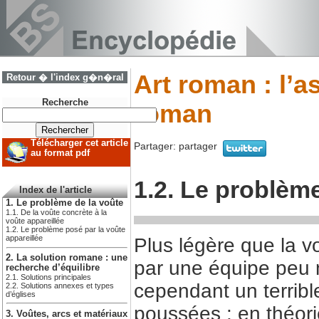
Art roman : l’a
Retour � l'index g�n�ral
Recherche
roman
Télécharger cet article
Partager:
partager
au format pdf
1.2. Le problème
Index de l'article
1. Le problème de la voûte
1.1. De la voûte concrète à la
voûte appareillée
1.2. Le problème posé par la voûte
appareillée
Plus légère que la v
2. La solution romane : une
par une équipe peu 
recherche d’équilibre
2.1. Solutions principales
cependant un terrib
2.2. Solutions annexes et types
d’églises
poussées : en théori
3. Voûtes, arcs et matériaux