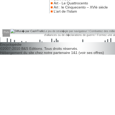
Art - Le Quattrocento
Art : le Cinquecento – XVIè siècle
L’art de l’Islam
Le jeu de strat�gie par navigateur ! Combattez des millier
Pub
d'alliances ou de d�clarations de guerre ! Formez une 
d�couvrir leurs faiblesses !
Encyclopédie
©2007-2010
B&S Editions
. Tous droits réservés.
Hébergement du site chez notre partenaire
1&1
(
voir ses offres
)