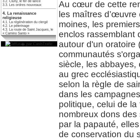
3.2. Cluny, le fer de lance
Au cœur de cette re
3.3. Les ordres nouveaux
les maîtres d’œuvre 
4. La renaissance
religieuse
moines, les premier
4.1. La régénération du clergé
4.2. Le pèlerinage
4.3. La route de Saint Jacques, le
enclos rassemblant 
« Camino Santo »
autour d'un oratoire 
communautés s'organi
siècle, les abbayes,
au grec ecclésiastiq
selon la règle de sa
dans les campagnes,
politique, celui de la
nombreux dons des s
par la papauté, elles
de conservation du sa