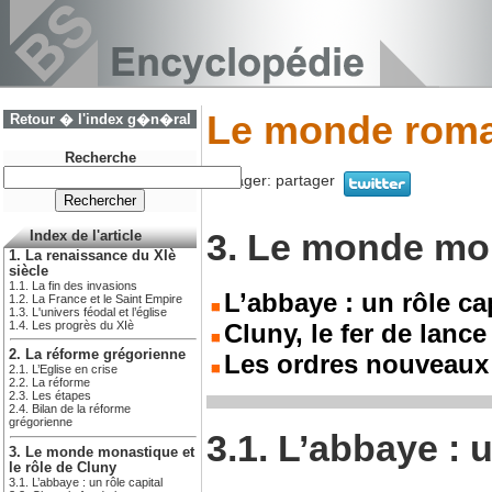
Le monde roma
Retour � l'index g�n�ral
Recherche
Partager:
partager
3. Le monde mon
Index de l'article
1. La renaissance du XIè
siècle
1.1. La fin des invasions
L’abbaye : un rôle ca
1.2. La France et le Saint Empire
1.3. L'univers féodal et l’église
1.4. Les progrès du XIè
Cluny, le fer de lance
2. La réforme grégorienne
Les ordres nouveaux
2.1. L’Eglise en crise
2.2. La réforme
2.3. Les étapes
2.4. Bilan de la réforme
grégorienne
3.1. L’abbaye : u
3. Le monde monastique et
le rôle de Cluny
3.1. L’abbaye : un rôle capital