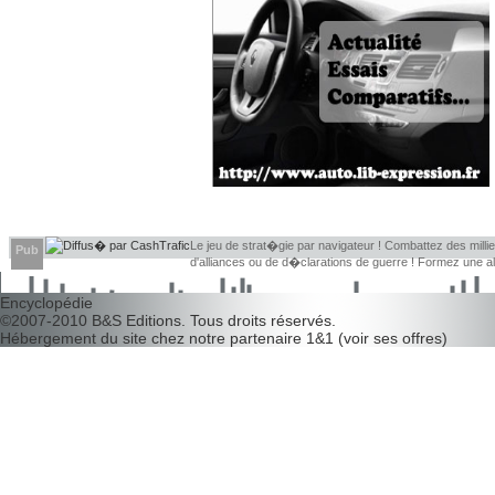
Le jeu de strat�gie par navigateur ! Combattez des millier
Pub
d'alliances ou de d�clarations de guerre ! Formez une 
d�couvrir leurs faiblesses !
Encyclopédie
©2007-2010
B&S Editions
. Tous droits réservés.
Hébergement du site chez notre partenaire
1&1
(
voir ses offres
)