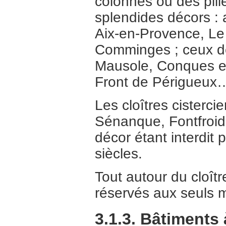
colonnes ou des pilie
splendides décors : a
Aix-en-Provence, Le 
Comminges ; ceux d
Mausole, Conques e
Front de Périgueux
Les cloîtres cisterc
Sénanque, Fontfroide
décor étant interdit 
siècles.
Tout autour du cloîtr
réservés aux seuls m
3.1.3. Bâtiments 