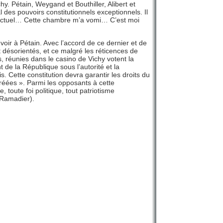
hy. Pétain, Weygand et Bouthiller, Alibert et
des pouvoirs constitutionnels exceptionnels. Il
ue actuel… Cette chambre m’a vomi… C’est moi
voir à Pétain. Avec l’accord de ce dernier et de
 désorientés, et ce malgré les réticences de
, réunies dans le casino de Vichy votent la
de la République sous l’autorité et la
. Cette constitution devra garantir les droits du
a créées ». Parmi les opposants à cette
toute foi politique, tout patriotisme
(Ramadier).