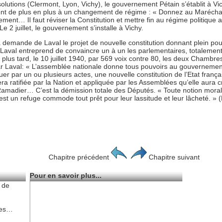
olutions (Clermont, Lyon, Vichy), le gouvernement Pétain s’établit à Vic
ent de plus en plus à un changement de régime : « Donnez au Maréchal 
ement… Il faut réviser la Constitution et mettre fin au régime politiq
e 2 juillet, le gouvernement s’installe à Vichy.
a demande de Laval le projet de nouvelle constitution donnant plein pou
, Laval entreprend de convaincre un à un les parlementaires, totalement
plus tard, le 10 juillet 1940, par 569 voix contre 80, les deux Chambres
par Laval: « L’assemblée nationale donne tous pouvoirs au gouvernement 
 par un ou plusieurs actes, une nouvelle constitution de l’Etat français
le sera ratifiée par la Nation et appliquée par les Assemblées qu’elle aur
Ramadier… C’est la démission totale des Députés. « Toute notion morale, 
st un refuge commode tout prêt pour leur lassitude et leur lâcheté. » 
Chapitre précédent
Chapitre suivant
Pour en savoir plus...
 de
ges…