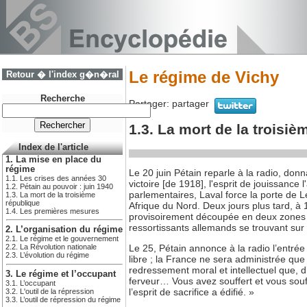
Le régime de Vichy
Retour � l'index g�n�ral
Recherche
Partager:
partager
1.3. La mort de la troisi
Index de l'article
1. La mise en place du
régime
Le 20 juin Pétain reparle à la radio, donna
1.1. Les crises des années 30
victoire [de 1918], l'esprit de jouissance
1.2. Pétain au pouvoir : juin 1940
parlementaires, Laval force la porte de 
1.3. La mort de la troisième
république
Afrique du Nord. Deux jours plus tard, à
1.4. Les premières mesures
provisoirement découpée en deux zones ; 
ressortissants allemands se trouvant sur
2. L’organisation du régime
2.1. Le régime et le gouvernement
Le 25, Pétain annonce à la radio l’entrée
2.2. La Révolution nationale
2.3. L’évolution du régime
libre ; la France ne sera administrée q
redressement moral et intellectuel que, d
3. Le régime et l’occupant
ferveur… Vous avez souffert et vous souf
3.1. L’occupant
l’esprit de sacrifice a édifié. »
3.2. L'outil de la répression
3.3. L’outil de répression du régime