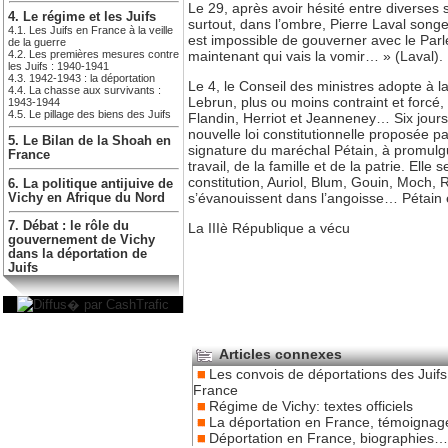
Le 29, après avoir hésité entre diverses s
4. Le régime et les Juifs
surtout, dans l’ombre, Pierre Laval song
4.1. Les Juifs en France à la veille
est impossible de gouverner avec le Parl
de la guerre
4.2. Les premières mesures contre
maintenant qui vais la vomir… » (Laval). L
les Juifs : 1940-1941
4.3. 1942-1943 : la déportation
Le 4, le Conseil des ministres adopte à l
4.4. La chasse aux survivants :
Lebrun, plus ou moins contraint et forcé
1943-1944
4.5. Le pillage des biens des Juifs
Flandin, Herriot et Jeanneney… Six jours 
nouvelle loi constitutionnelle proposée 
5. Le Bilan de la Shoah en
signature du maréchal Pétain, à promulguer
France
travail, de la famille et de la patrie. El
constitution, Auriol, Blum, Gouin, Moch, 
6. La politique antijuive de
s’évanouissent dans l’angoisse… Pétain e
Vichy en Afrique du Nord
7. Débat : le rôle du
La IIIè République a vécu
gouvernement de Vichy
dans la déportation de
Juifs
Articles connexes
Les convois de déportations des Juifs
France
Régime de Vichy: textes officiels
La déportation en France, témoigna
Déportation en France, biographies…