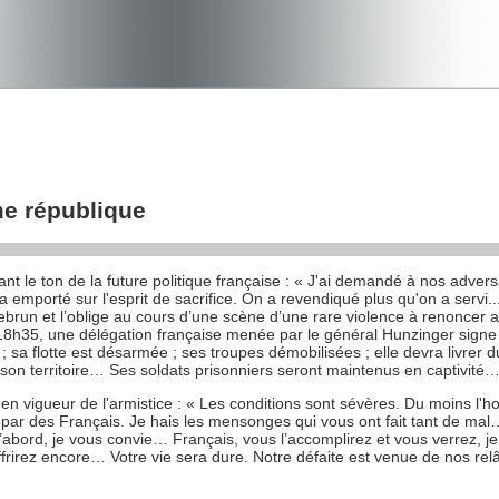
ème république
nt le ton de la future politique française : « J'ai demandé à nos adversai
 l'a emporté sur l'esprit de sacrifice. On a revendiqué plus qu'on a servi
Lebrun et l’oblige au cours d’une scène d’une rare violence à renoncer 
 18h35, une délégation française menée par le général Hunzinger signe 
sa flotte est désarmée ; ses troupes démobilisées ; elle devra livrer 
 son territoire… Ses soldats prisonniers seront maintenus en captivité
 en vigueur de l'armistice : « Les conditions sont sévères. Du moins l'h
ue par des Français. Je hais les mensonges qui vous ont fait tant de
’abord, je vous convie… Français, vous l’accomplirez et vous verrez, je
frirez encore… Votre vie sera dure. Notre défaite est venue de nos relâ