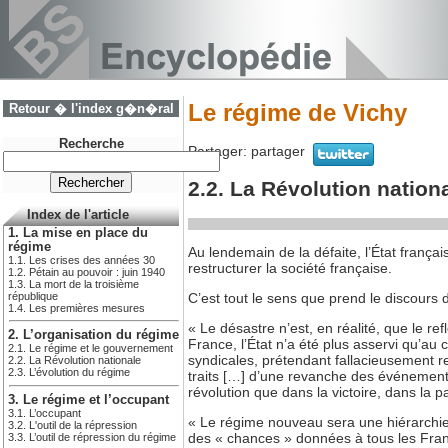
Le régime de Vichy
Retour � l'index g�n�ral
Recherche
Partager:
partager
2.2. La Révolution nation
Index de l'article
1. La mise en place du
régime
Au lendemain de la défaite, l’État franç
1.1. Les crises des années 30
restructurer la société française.
1.2. Pétain au pouvoir : juin 1940
1.3. La mort de la troisième
république
C’est tout le sens que prend le discours 
1.4. Les premières mesures
« Le désastre n’est, en réalité, que le ref
2. L’organisation du régime
France, l’État n’a été plus asservi qu’au
2.1. Le régime et le gouvernement
syndicales, prétendant fallacieusement re
2.2. La Révolution nationale
2.3. L’évolution du régime
traits […] d’une revanche des événements
révolution que dans la victoire, dans la
3. Le régime et l’occupant
3.1. L’occupant
« Le régime nouveau sera une hiérarchie s
3.2. L'outil de la répression
des « chances » données à tous les França
3.3. L’outil de répression du régime