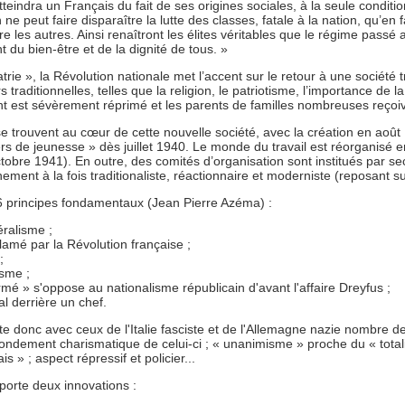
eindra un Français du fait de ses origines sociales, à la seule condition
e peut faire disparaître la lutte des classes, fatale à la nation, qu’en 
e les autres. Ainsi renaîtront les élites véritables que le régime passé
du bien-être et de la dignité de tous. »
trie », la Révolution nationale met l’accent sur le retour à une société t
 traditionnelles, telles que la religion, le patriotisme, l’importance de la
ement est sévèrement réprimé et les parents de familles nombreuses reçoi
e trouvent au cœur de cette nouvelle société, avec la création en août
iers de jeunesse » dès juillet 1940. Le monde du travail est réorganisé 
octobre 1941). En outre, des comités d’organisation sont institués par 
nement à la fois traditionaliste, réactionnaire et moderniste (reposant 
r 6 principes fondamentaux (Jean Pierre Azéma) :
ralisme ;
clamé par la Révolution française ;
;
isme ;
ermé » s'oppose au nationalisme républicain d'avant l'affaire Dreyfus ;
l derrière un chef.
e donc avec ceux de l'Italie fasciste et de l'Allemagne nazie nombre de
fondement charismatique de celui-ci ; « unanimisme » proche du « totali
 » ; aspect répressif et policier...
porte deux innovations :