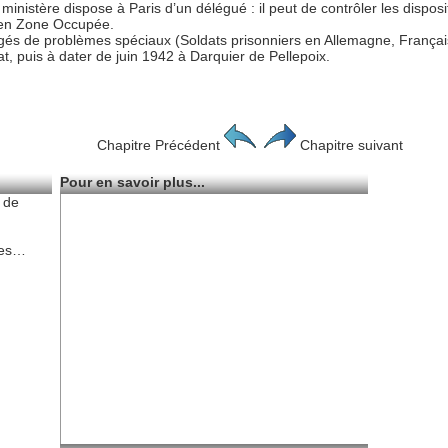
 ministère dispose à Paris d’un délégué : il peut de contrôler les dispo
e en Zone Occupée.
és de problèmes spéciaux (Soldats prisonniers en Allemagne, Françai
at, puis à dater de juin 1942 à Darquier de Pellepoix.
Chapitre Précédent
Chapitre suivant
Pour en savoir plus...
 de
ges…