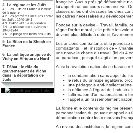
française. Aucun préjugé défavorable n’att
4. Le régime et les Juifs
lui apporte un concours sans réserve. On n
4.1. Les Juifs en France à la veille
classes et les ont dressées les unes contr
de la guerre
les cadres nécessaires au développement 
4.2. Les premières mesures contre
les Juifs : 1940-1941
4.3. 1942-1943 : la déportation
Fondée sur la devise « Travail, famille, pa
4.4. La chasse aux survivants :
règne l’ordre moral ; elle prône les valeurs
1943-1944
4.5. Le pillage des biens des Juifs
devient plus difficile à obtenir, l’avort
5. Le Bilan de la Shoah en
Les anciens combattants et la jeunesse s
France
combattants » et l’institution de « Chant
une nouvelle charte du travail (loi du 4 
6. La politique antijuive de
un paradoxe, puisqu’il s’agit d’un gouver
Vichy en Afrique du Nord
Ainsi la révolution nationale se base su
7. Débat : le rôle du
gouvernement de Vichy
la condamnation sans appel du libé
dans la déportation de
Juifs
le refus du principe égalitaire, pro
une pédagogie anti-intellectualiste 
la défiance à l'égard de l'industrial
l'affirmation d'un nationalisme « f
l'appel à un rassemblement nationa
La forme et le contenu du régime présent
personnalisation du pouvoir et appel au 
dénonciation contre les « mauvais Français
Au niveau des institutions, le régime com