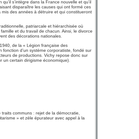
 qu’il s’intègre dans la France nouvelle et qu’il
faisant disparaître les causes qui ont formé ces
 a mis des années à détruire et qui constitueront
raditionnelle, patriarcale et hiérarchisée où
 famille et du travail de chacun. Ainsi, le divorce
vent des décorations nationales.
 1940, de la « Légion française des
en fonction d’un système corporatiste, fondé sur
secteurs de productions. Vichy repose donc sur
sur un certain dirigisme économique).
 traits communs : rejet de la démocratie,
tarisme » et zèle épurateur avec appel à la