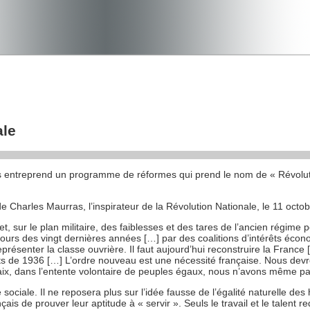
ale
ais entreprend un programme de réformes qui prend le nom de « Révoluti
de Charles Maurras, l’inspirateur de la Révolution Nationale, le 11 octo
let, sur le plan militaire, des faiblesses et des tares de l’ancien régime p
 cours des vingt dernières années […] par des coalitions d’intérêts éco
présenter la classe ouvrière. Il faut aujourd’hui reconstruire la France
 de 1936 […] L’ordre nouveau est une nécessité française. Nous devron
 paix, dans l’entente volontaire de peuples égaux, nous n’avons même pa
ociale. Il ne reposera plus sur l’idée fausse de l’égalité naturelle des
is de prouver leur aptitude à « servir ». Seuls le travail et le talent 