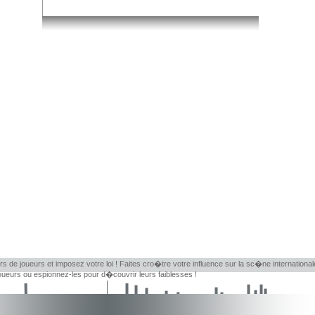
rs de joueurs et imposez votre loi ! Faites cro�tre votre influence sur la sc�ne internationa
eurs ou espionnez-les pour d�couvrir leurs faiblesses !