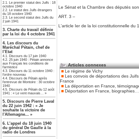
2.1. Le premier statut des Juifs : 18
octobre 1940
Le Sénat et la Chambre des députés sont 
2.2. Le statut des Juifs étrangers
du 18 octobre 1940
ART. 3 –
2.3. Le second statut des Juifs du
2 juin 1941
L'article Ier de la loi constitutionnelle du
3. Charte du travail définie
par la loi du 4 octobre 1941
4. Les discours du
Maréchal Pétain, chef de
l’Etat
4.1. Discours du 17 juin 1940
4.2. 25 juin 1940 : Pétain annonce
aux Français les conditions de
Articles connexes
l'armistice
Le régime de Vichy
4.3. Discours du 11 octobre 1940 :
l’ordre nouveau
Les convois de déportations des Juifs
4.4. Discours de Pétain après
France
l’entrevue de Montoire : 30 octobre
La déportation en France, témoigna
1940
4.5. Discours de Pétain du 12 août
Déportation en France, biographies…
1941 : « Le vent mauvais… »
5. Discours de Pierre Laval
du 22 juin 1942 : « Je
souhaite la victoire de
l'Allemagne... »
6. L’appel du 18 juin 1940
du général De Gaulle à la
radio de Londres