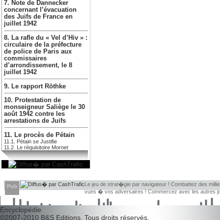
7. Note de Dannecker
concernant l’évacuation
des Juifs de France en
juillet 1942
8. La rafle du « Vel d’Hiv » :
circulaire de la préfecture
de police de Paris aux
commissaires
d’arrondissement, le 8
juillet 1942
9. Le rapport Röthke
10. Protestation de
monseigneur Saliège le 30
août 1942 contre les
arrestations de Juifs
11. Le procès de Pétain
11.1. Pétain se Justifie
11.2. Le réquisitoire Mornet
Le jeu de strat�gie par navigateur ! Combattez des millie
Pub
vues � vos adversaires ! Commercez avec les autres jou
Encyclopédie
©2007-2010
B&S Editions
. Tous droits réservés.