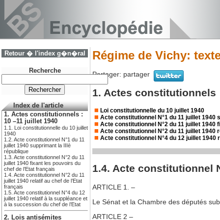
Régime de Vichy: textes
Retour � l'index g�n�ral
Recherche
Partager:
partager
1. Actes constitutionnels :
Index de l'article
Loi constitutionnelle du 10 juillet 1940
1. Actes constitutionnels :
Acte constitutionnel N°1 du 11 juillet 1940 
10 –11 juillet 1940
Acte constitutionnel N°2 du 11 juillet 1940 f
1.1. Loi constitutionnelle du 10 juillet
Acte constitutionnel N°2 du 11 juillet 1940 r
1940
Acte constitutionnel N°4 du 12 juillet 1940 
1.2. Acte constitutionnel N°1 du 11
juillet 1940 supprimant la IIIè
république
1.3. Acte constitutionnel N°2 du 11
juillet 1940 fixant les pouvoirs du
1.4. Acte constitutionnel N
chef de l’Etat français
1.4. Acte constitutionnel N°2 du 11
juillet 1940 relatif au chef de l’Etat
ARTICLE 1. –
français
1.5. Acte constitutionnel N°4 du 12
juillet 1940 relatif à la suppléance et
Le Sénat et la Chambre des députés subsi
à la succession du chef de l’Etat
ARTICLE 2 –
2. Lois antisémites