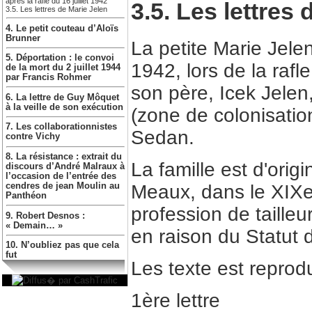
après la rafle du 16 juillet 1942
3.5. Les lettres
3.5. Les lettres de Marie Jelen
4. Le petit couteau d’Aloïs
Brunner
La petite Marie Jelen,
5. Déportation : le convoi
1942, lors de la rafl
de la mort du 2 juillet 1944
par Francis Rohmer
son père, Icek Jelen,
6. La lettre de Guy Môquet
à la veille de son exécution
(zone de colonisatio
7. Les collaborationnistes
Sedan.
contre Vichy
8. La résistance : extrait du
La famille est d'orig
discours d’André Malraux à
l’occasion de l’entrée des
Meaux, dans le XIXe 
cendres de jean Moulin au
Panthéon
profession de taille
9. Robert Desnos :
« Demain… »
en raison du Statut 
10. N’oubliez pas que cela
fut
Les texte est reprodui
1ère lettre