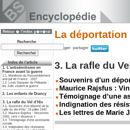
La déportatio
Retour � l'index g�n�ral
Recherche
Partager:
partager
3. La rafle du Ve
Index de l'article
1. L’antisémitisme en
France avant la guerre
1.1. Manifeste du Rassemblement
Souvenirs d'un déporté
anti-juif de France : 1937
1.2. Louis Darquier de Pellepoix :
les Juifs veulent la guerre
Maurice Rajsfus : Vi
2. Les enfants de Drancy
Témoignage d’une ass
3. La rafle du Vel d’Hiv
Indignation des résist
3.1. Souvenirs d'un déporté de la
rafle du Vel d'Hiv' :16 juillet 1942
Les lettres de Marie 
3.2. Maurice Rajsfus : Vincennes
1942, cent « disparus »
3.3. Témoignage d’une assistante
sociale
3.4. Indignation des résistants