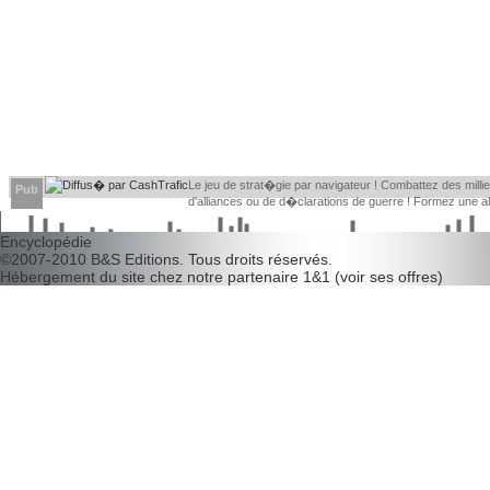
Le jeu de strat�gie par navigateur ! Combattez des millier
Pub
d'alliances ou de d�clarations de guerre ! Formez une 
d�couvrir leurs faiblesses !
Encyclopédie
©2007-2010
B&S Editions
. Tous droits réservés.
Hébergement du site chez notre partenaire
1&1
(
voir ses offres
)