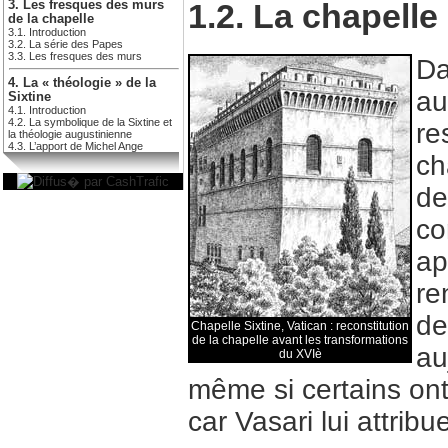
1.2. La chapelle
3. Les fresques des murs
de la chapelle
3.1. Introduction
3.2. La série des Papes
3.3. Les fresques des murs
Da
4. La « théologie » de la
au
Sixtine
4.1. Introduction
4.2. La symbolique de la Sixtine et
re
la théologie augustinienne
4.3. L’apport de Michel Ange
ch
de
co
ap
re
de
Chapelle Sixtine, Vatican : reconstitution
de la chapelle avant les transformations
au
du XVIè
même si certains ont
car Vasari lui attribu