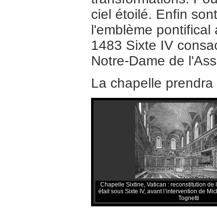
ciel étoilé. Enfin so
l'emblème pontifical
1483 Sixte IV consac
Notre-Dame de l'Asso
La chapelle prendra 
Chapelle Sixtine, Vatican : reconstitution de l
était sous Sixte IV, avant l’intervention de M
Tognetti