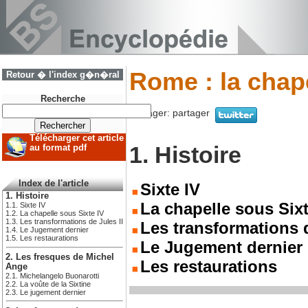
Rome : la chape
Retour � l'index g�n�ral
Recherche
Partager:
partager
Télécharger cet article
1. Histoire
au format pdf
Index de l'article
Sixte IV
1. Histoire
La chapelle sous Sixt
1.1. Sixte IV
1.2. La chapelle sous Sixte IV
1.3. Les transformations de Jules II
Les transformations d
1.4. Le Jugement dernier
1.5. Les restaurations
Le Jugement dernier
2. Les fresques de Michel
Les restaurations
Ange
2.1. Michelangelo Buonarotti
2.2. La voûte de la Sixtine
2.3. Le jugement dernier