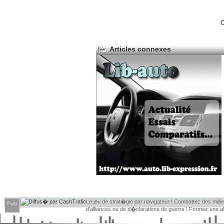
C
Articles connexes
Le jeu de strat�gie par navigateur ! Combattez des millier
Pub
d'alliances ou de d�clarations de guerre ! Formez une 
d�couvrir leurs faiblesses !