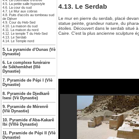
4.4. La colonnade d’entrée
4.5. La petite salle hypostyle
4.13. Le Serdab
4.6. La cour du sud
4.7. Le Mur aux cobras
4.8. Puits d'accès au tombeau sud
Le mur en pierre du serdab, placé devant
de Djéser
4.9. Cour du Heb-Sed
statue peinte, grandeur nature, du pharaon
4.10. La maison du sud
étoiles. Découvert dans le serdab situé à
4.11. La maison du nord
Caire. C'est la plus ancienne sculpture 
4.12. Le temple T du Heb-Sed
4.13. Le Serdab
4.14. Le Temple nord
5. La pyramide d'Ounas (Vè
Dynastie)
6. Le complexe funéraire
de Sékhemkhet (IIIè
Dynastie)
7. Pyramide de Pépi I (VIè
Dynastie)
8. Pyramide de Djedkarê
Isesi (Vè Dynastie)
9. Pyramide de Mérenrê
(VIè Dynastie)
10. Pyramide d'Aba-Kakarê
Ibi (VIIIè Dynastie)
11. Pyramide de Pépi II (VIè
Dynastie)