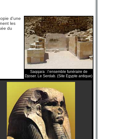
copie d'une
ement les
usée du
Saqqara : l’ensemble funéraire de
Djoser. Le Serdab. (Site Egypte antique)