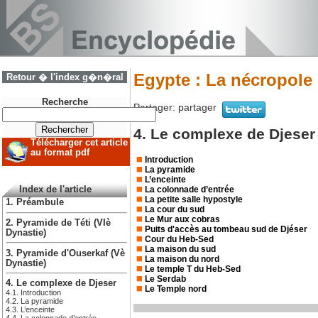
Egypte : La nécropole
Retour � l'index g�n�ral
Recherche
Partager:
partager
4. Le complexe de Djeser
Télécharger cet article
au format pdf
Introduction
La pyramide
L’enceinte
La colonnade d’entrée
Index de l'article
La petite salle hypostyle
1. Préambule
La cour du sud
Le Mur aux cobras
2. Pyramide de Téti (VIè
Puits d'accès au tombeau sud de Djéser
Dynastie)
Cour du Heb-Sed
La maison du sud
3. Pyramide d'Ouserkaf (Vè
La maison du nord
Dynastie)
Le temple T du Heb-Sed
Le Serdab
4. Le complexe de Djeser
Le Temple nord
4.1. Introduction
4.2. La pyramide
4.3. L’enceinte