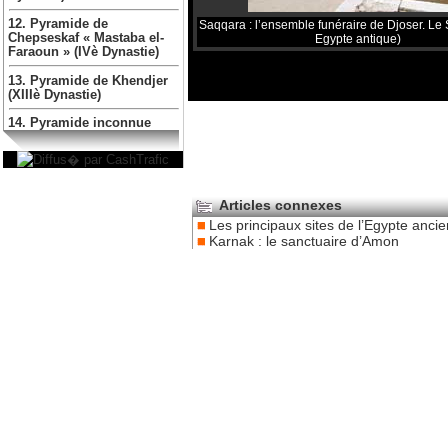
12. Pyramide de
Saqqara : l’ensemble funéraire de Djoser. Le 
Chepseskaf « Mastaba el-
Egypte antique)
Faraoun » (IVè Dynastie)
13. Pyramide de Khendjer
(XIIIè Dynastie)
14. Pyramide inconnue
Articles connexes
Les principaux sites de l’Egypte anci
Karnak : le sanctuaire d’Amon