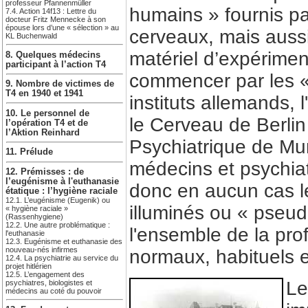
professeur Pfannenmüller
humains » fournis pa
7.4. Action 14f13 : Lettre du
docteur Fritz Mennecke à son
épouse lors d’une « sélection » au
cerveaux, mais aussi
KL Buchenwald
matériel d’expérimen
8. Quelques médecins
participant à l’action T4
commencer par les «
9. Nombre de victimes de
T4 en 1940 et 1941
instituts allemands, 
10. Le personnel de
le Cerveau de Berlin
l’opération T4 et de
l’Aktion Reinhard
Psychiatrique de Mun
11. Prélude
médecins et psychiat
12. Prémisses : de
l’eugénisme à l'euthanasie
donc en aucun cas l
étatique : l’hygiène raciale
12.1. L’eugénisme (Eugenik) ou
illuminés ou « pseudo
« hygiène raciale »
(Rassenhygiene)
12.2. Une autre problématique :
l'ensemble de la pro
l'euthanasie
12.3. Eugénisme et euthanasie des
nouveau-nés infirmes
normaux, habituels e
12.4. La psychiatrie au service du
projet hitlérien
12.5. L’engagement des
Le
psychiatres, biologistes et
médecins au coté du pouvoir