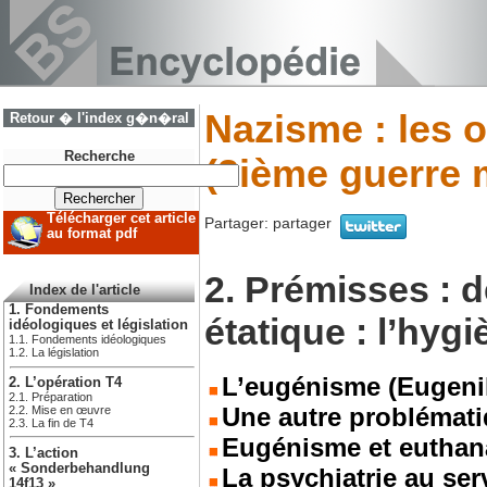
Nazisme : les o
Retour � l'index g�n�ral
Recherche
(2ième guerre 
Télécharger cet article
Partager:
partager
au format pdf
2. Prémisses : d
Index de l'article
1. Fondements
étatique : l’hygi
idéologiques et législation
1.1. Fondements idéologiques
1.2. La législation
L’eugénisme (Eugenik
2. L’opération T4
2.1. Préparation
Une autre problémati
2.2. Mise en œuvre
2.3. La fin de T4
Eugénisme et euthan
3. L’action
« Sonderbehandlung
La psychiatrie au serv
14f13 »