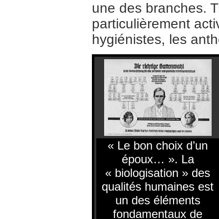
une des branches. Tr
particulièrement act
hygiénistes, les ant
« Le bon choix d’un
époux… ». La
« biologisation » des
qualités humaines est
un des éléments
fondamentaux de