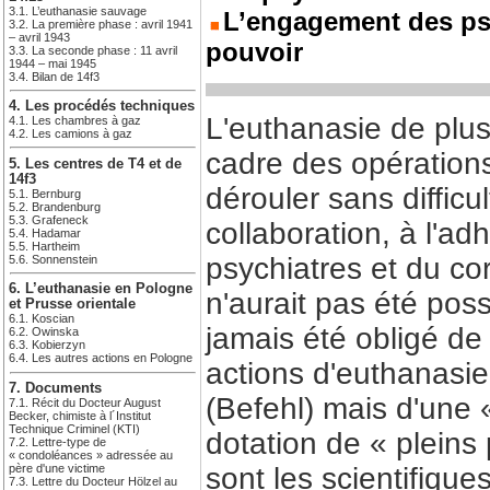
3.1. L’euthanasie sauvage
L’engagement des psy
3.2. La première phase : avril 1941
– avril 1943
pouvoir
3.3. La seconde phase : 11 avril
1944 – mai 1945
3.4. Bilan de 14f3
4. Les procédés techniques
L'euthanasie de plu
4.1. Les chambres à gaz
4.2. Les camions à gaz
cadre des opérations
5. Les centres de T4 et de
14f3
dérouler sans difficu
5.1. Bernburg
5.2. Brandenburg
5.3. Grafeneck
collaboration, à l'ad
5.4. Hadamar
5.5. Hartheim
psychiatres et du co
5.6. Sonnenstein
6. L’euthanasie en Pologne
n'aurait pas été pos
et Prusse orientale
6.1. Koscian
jamais été obligé de 
6.2. Owinska
6.3. Kobierzyn
6.4. Les autres actions en Pologne
actions d'euthanasie 
7. Documents
(Befehl) mais d'une 
7.1. Récit du Docteur August
Becker, chimiste à l´Institut
Technique Criminel (KTI)
dotation de « pleins
7.2. Lettre-type de
« condoléances » adressée au
père d'une victime
sont les scientifique
7.3. Lettre du Docteur Hölzel au