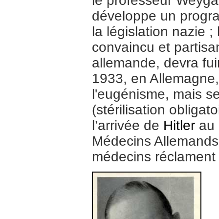
le professeur Weyga
développe un progr
la législation nazie 
convaincu et partisa
allemande, devra fui
1933, en Allemagne, i
l'eugénisme, mais se
(stérilisation obligato
l’arrivée de
Hitler
au 
Médecins Allemands e
médecins réclament 