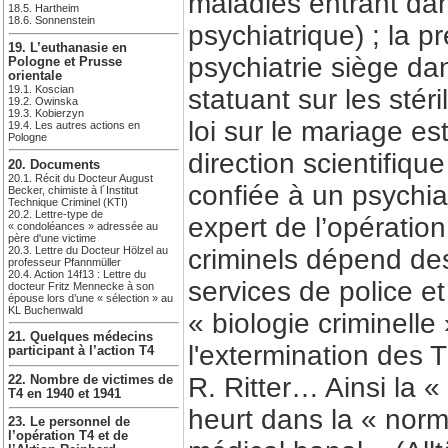
maladies entrant dan
18.5. Hartheim
18.6. Sonnenstein
psychiatrique) ; la p
19. L’euthanasie en
psychiatrie siège da
Pologne et Prusse
orientale
19.1. Koscian
statuant sur les stéri
19.2. Owinska
19.3. Kobierzyn
loi sur le mariage es
19.4. Les autres actions en
Pologne
direction scientifiq
20. Documents
20.1. Récit du Docteur August
confiée à un psychia
Becker, chimiste à l´Institut
Technique Criminel (KTI)
20.2. Lettre-type de
expert de l’opération
« condoléances » adressée au
père d'une victime
20.3. Lettre du Docteur Hölzel au
criminels dépend de
professeur Pfannmüller
20.4. Action 14f13 : Lettre du
services de police et
docteur Fritz Mennecke à son
épouse lors d’une « sélection » au
KL Buchenwald
« biologie criminelle
21. Quelques médecins
l'extermination des 
participant à l’action T4
R. Ritter… Ainsi la «
22. Nombre de victimes de
T4 en 1940 et 1941
heurt dans la « norma
23. Le personnel de
l’opération T4 et de