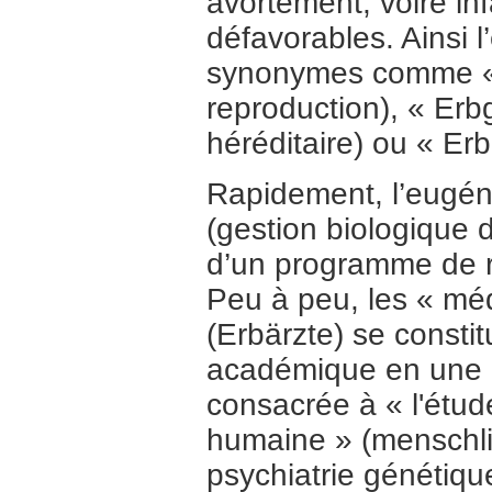
avortement, voire inf
défavorables. Ainsi
synonymes comme « 
reproduction), « Erb
héréditaire) ou « Erb
Rapidement, l’eugéni
(gestion biologique d
d’un programme de r
Peu à peu, les « méd
(Erbärzte) se constit
académique en une d
consacrée à « l'étude
humaine » (menschlic
psychiatrie génétiqu