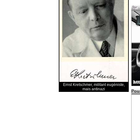
Ernst Kretschmer, militant eugéniste,
mais antinazi
Pour