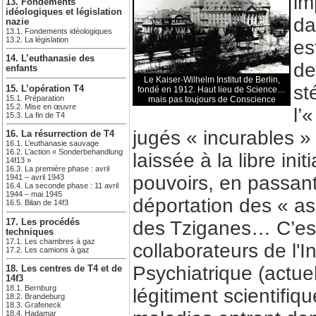
im
13. Fondements
idéologiques et législation
da
nazie
13.1. Fondements idéologiques
13.2. La législation
es
14. L’euthanasie des
de
enfants
Le Kaiser-Wilhelm Institut de Berlin,
st
15. L’opération T4
fondé en 1912. Haut lieu de Science…
15.1. Préparation
mais pas toujours de Conscience
15.2. Mise en œuvre
l’
15.3. La fin de T4
jugés « incurables 
16. La résurrection de T4
16.1. L’euthanasie sauvage
16.2. L’action « Sonderbehandlung
laissée à la libre ini
14f13 »
16.3. La première phase : avril
pouvoirs, en passant
1941 – avril 1943
16.4. La seconde phase : 11 avril
1944 – mai 1945
déportation des « aso
16.5. Bilan de 14f3
17. Les procédés
des Tziganes… C’est
techniques
17.1. Les chambres à gaz
collaborateurs de l'
17.2. Les camions à gaz
Psychiatrique (actuel
18. Les centres de T4 et de
14f3
18.1. Bernburg
légitiment scientifiq
18.2. Brandeburg
18.3. Grafeneck
18.4. Hadamar