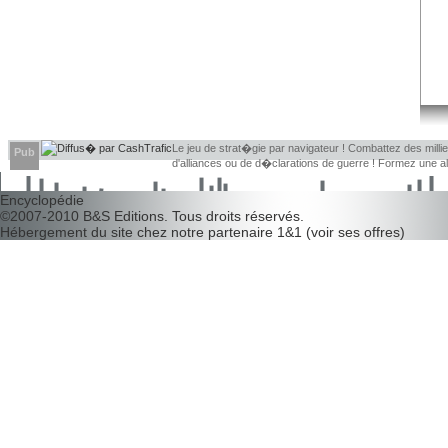
Le jeu de strat�gie par navigateur ! Combattez des millier
Pub
d'alliances ou de d�clarations de guerre ! Formez une 
d�couvrir leurs faiblesses !
Encyclopédie
©2007-2010
B&S Editions
. Tous droits réservés.
Hébergement du site chez notre partenaire
1&1
(
voir ses offres
)