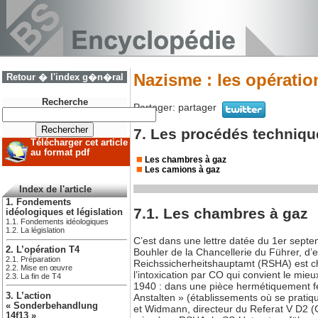
Nazisme : les opératio
Retour � l'index g�n�ral
Recherche
Partager:
partager
7. Les procédés techniqu
Télécharger cet article
au format pdf
Les chambres à gaz
Les camions à gaz
Index de l'article
1. Fondements
7.1. Les chambres à gaz
idéologiques et législation
1.1. Fondements idéologiques
1.2. La législation
C’est dans une lettre datée du 1er sep
2. L’opération T4
Bouhler de la Chancellerie du Führer, d’ex
2.1. Préparation
Reichssicherheitshauptamt (RSHA) est cha
2.2. Mise en œuvre
l’intoxication par CO qui convient le mi
2.3. La fin de T4
1940 : dans une pièce hermétiquement fe
3. L’action
Anstalten » (établissements où se pratiqu
« Sonderbehandlung
et Widmann, directeur du Referat V D2 (C
14f13 »