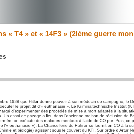
ns « T4 » et « 14F3 » (2ième guerre mon
es
tembre 1939 que
Hitler
donne pouvoir à son médecin de campagne, le Doct
écuter le projet dit d’« euthanasie ». Le Kriminaltechnische Institut (KTI
rgé d’expérimenter des procédés de mise à mort adaptés à la situation.
eux. Un essai de gazage a lieu dans l’ancienne maison de réclusion de 
rmée, on exécute des malades mentaux à l’aide de CO pur. Puis, ce p
e l’« euthanasie »). La Chancellerie du Führer se fournit en CO à la sui
himie et biologie) agissant sous le couvert du KTI. Sur ordre d’Artur 