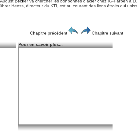
r August
Beck
er va chercher les bonbonnes d’acier chez IG-Farben à Lud
er Heess, directeur du KTI, est au courant des liens étroits qui unisse
Chapitre précédent
Chapitre suivant
Pour en savoir plus...