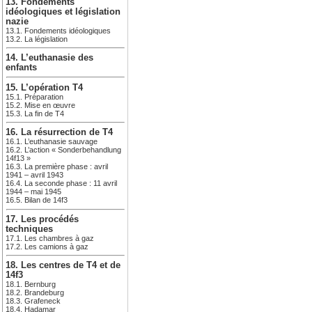
13. Fondements
idéologiques et législation
nazie
13.1. Fondements idéologiques
13.2. La législation
14. L’euthanasie des
enfants
15. L’opération T4
15.1. Préparation
15.2. Mise en œuvre
15.3. La fin de T4
16. La résurrection de T4
16.1. L’euthanasie sauvage
16.2. L’action « Sonderbehandlung
14f13 »
16.3. La première phase : avril
1941 – avril 1943
16.4. La seconde phase : 11 avril
1944 – mai 1945
16.5. Bilan de 14f3
17. Les procédés
techniques
17.1. Les chambres à gaz
17.2. Les camions à gaz
18. Les centres de T4 et de
14f3
18.1. Bernburg
18.2. Brandeburg
18.3. Grafeneck
18.4. Hadamar