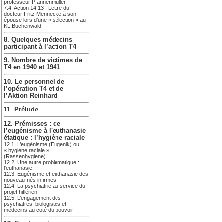
professeur Pfannenmüller
7.4. Action 14f13 : Lettre du
docteur Fritz Mennecke à son
épouse lors d’une « sélection » au
KL Buchenwald
8. Quelques médecins
participant à l’action T4
9. Nombre de victimes de
T4 en 1940 et 1941
10. Le personnel de
l’opération T4 et de
l’Aktion Reinhard
11. Prélude
12. Prémisses : de
l’eugénisme à l'euthanasie
étatique : l’hygiène raciale
12.1. L’eugénisme (Eugenik) ou
« hygiène raciale »
(Rassenhygiene)
12.2. Une autre problématique :
l'euthanasie
12.3. Eugénisme et euthanasie des
nouveau-nés infirmes
12.4. La psychiatrie au service du
projet hitlérien
12.5. L’engagement des
psychiatres, biologistes et
médecins au coté du pouvoir