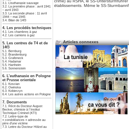
crime) au RSHA, le SS-Untersturmführe
3.1. L’euthanasie sauvage
établissements. Même le SS-Sturmbannführ
3.2. La première phase : avril 1941
– avril 1943
3.3. La seconde phase : 11 avril
1944 – mai 1945
3.4. Bilan de 14f3
4. Les procédés techniques
4.1. Les chambres à gaz
4.2. Les camions à gaz
Articles connexes
5. Les centres de T4 et de
14f3
5.1. Bernburg
5.2. Brandenburg
5.3. Grafeneck
5.4. Hadamar
5.5. Hartheim
5.6. Sonnenstein
6. L’euthanasie en Pologne
et Prusse orientale
6.1. Koscian
6.2. Owinska
6.3. Kobierzyn
6.4. Les autres actions en Pologne
7. Documents
7.1. Récit du Docteur August
Becker, chimiste à l´Institut
Technique Criminel (KTI)
7.2. Lettre-type de
« condoléances » adressée au
père d'une victime
7.3. Lettre du Docteur Hölzel au