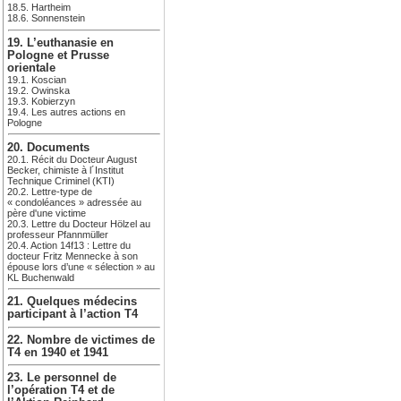
18.5. Hartheim
18.6. Sonnenstein
19. L’euthanasie en
Pologne et Prusse
orientale
19.1. Koscian
19.2. Owinska
19.3. Kobierzyn
19.4. Les autres actions en
Pologne
20. Documents
20.1. Récit du Docteur August
Becker, chimiste à l´Institut
Technique Criminel (KTI)
20.2. Lettre-type de
« condoléances » adressée au
père d'une victime
20.3. Lettre du Docteur Hölzel au
professeur Pfannmüller
20.4. Action 14f13 : Lettre du
docteur Fritz Mennecke à son
épouse lors d’une « sélection » au
KL Buchenwald
21. Quelques médecins
participant à l’action T4
22. Nombre de victimes de
T4 en 1940 et 1941
23. Le personnel de
l’opération T4 et de