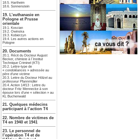
18.5. Hartheim
18.6. Sonnenstein
19. L’euthanasie en
Pologne et Prusse
orientale
19.1. Koscian
19.2. Owinska
19.3. Kobierzyn
19.4. Les autres actions en
Pologne
20. Documents
20.1. Récit du Docteur August
Becker, chimiste à l´Institut
Technique Criminel (KTI)
20.2. Lettre-type de
« condoléances » adressée au
père d'une victime
20.3. Lettre du Docteur Hölzel au
professeur Pfannmüller
20.4. Action 14f13 : Lettre du
docteur Fritz Mennecke à son
épouse lors d’une « sélection » au
KL Buchenwald
21. Quelques médecins
participant à l’action T4
22. Nombre de victimes de
T4 en 1940 et 1941
23. Le personnel de
l’opération T4 et de