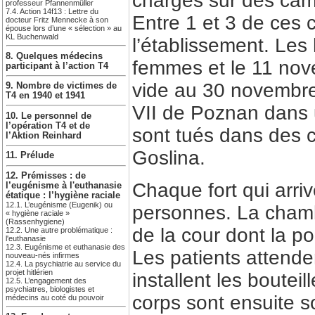
charges sur des cami
professeur Pfannenmüller
7.4. Action 14f13 : Lettre du
Entre 1 et 3 de ces 
docteur Fritz Mennecke à son
épouse lors d’une « sélection » au
KL Buchenwald
l’établissement. Les
8. Quelques médecins
femmes et le 11 nove
participant à l’action T4
vide au 30 novembre.
9. Nombre de victimes de
T4 en 1940 et 1941
VII de Poznan dans 
10. Le personnel de
l’opération T4 et de
sont tués dans des 
l’Aktion Reinhard
Goslina.
11. Prélude
12. Prémisses : de
Chaque fort qui arriv
l’eugénisme à l'euthanasie
étatique : l’hygiène raciale
12.1. L’eugénisme (Eugenik) ou
personnes. La cham
« hygiène raciale »
(Rassenhygiene)
de la cour dont la po
12.2. Une autre problématique :
l'euthanasie
12.3. Eugénisme et euthanasie des
Les patients attend
nouveau-nés infirmes
12.4. La psychiatrie au service du
projet hitlérien
installent les boutei
12.5. L’engagement des
psychiatres, biologistes et
corps sont ensuite 
médecins au coté du pouvoir