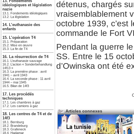
13. Fondements
détenus, chargés su
idéologiques et législation
nazie
vraisemblablement 
13.1. Fondements idéologiques
13.2. La législation
octobre 1939, c’est
14. L’euthanasie des
enfants
commande le Fort VI
15. L’opération T4
15.1. Préparation
Pendant la guerre le
15.2. Mise en œuvre
15.3. La fin de T4
SS. Entre le 15 oct
16. La résurrection de T4
16.1. L’euthanasie sauvage
d’Owinska ont été 
16.2. L’action « Sonderbehandlung
14f13 »
16.3. La première phase : avril
1941 – avril 1943
16.4. La seconde phase : 11 avril
1944 – mai 1945
16.5. Bilan de 14f3
17. Les procédés
C
techniques
17.1. Les chambres à gaz
17.2. Les camions à gaz
Articles connexes
18. Les centres de T4 et de
14f3
18.1. Bernburg
18.2. Brandeburg
18.3. Grafeneck
18.4. Hadamar