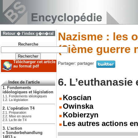
Nazisme : les o
Retour � l'index g�n�ral
Recherche
(2ième guerre 
Télécharger cet article
Partager:
partager
au format pdf
6. L’euthanasie
Index de l'article
1. Fondements
idéologiques et législation
Koscian
1.1. Fondements idéologiques
1.2. La législation
Owinska
2. L’opération T4
2.1. Préparation
Kobierzyn
2.2. Mise en œuvre
2.3. La fin de T4
Les autres actions e
3. L’action
« Sonderbehandlung
14f13 »