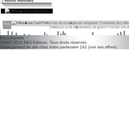
l’Aktion Reinhard
Le jeu de strat�gie par navigateur ! Combattez des millier
Pub
d'alliances ou de d�clarations de guerre ! Formez une 
d�couvrir leurs faiblesses !
Encyclopédie
©2007-2010
B&S Editions
. Tous droits réservés.
Hébergement du site chez notre partenaire
1&1
(
voir ses offres
)