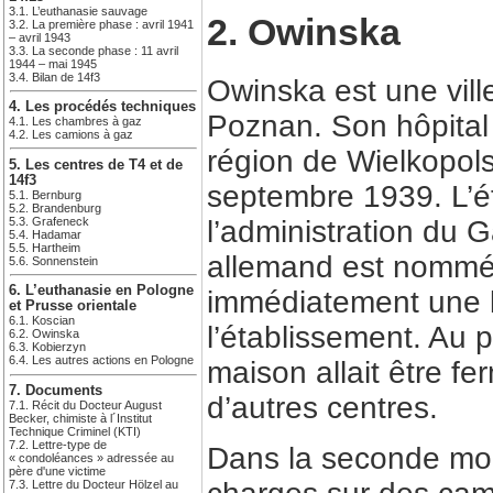
3.1. L’euthanasie sauvage
2. Owinska
3.2. La première phase : avril 1941
– avril 1943
3.3. La seconde phase : 11 avril
1944 – mai 1945
3.4. Bilan de 14f3
Owinska est une vill
4. Les procédés techniques
Poznan. Son hôpital 
4.1. Les chambres à gaz
4.2. Les camions à gaz
région de Wielkopo
5. Les centres de T4 et de
14f3
septembre 1939. L’ét
5.1. Bernburg
5.2. Brandenburg
5.3. Grafeneck
l’administration du 
5.4. Hadamar
5.5. Hartheim
allemand est nommé 
5.6. Sonnenstein
6. L’euthanasie en Pologne
immédiatement une lis
et Prusse orientale
6.1. Koscian
l’établissement. Au 
6.2. Owinska
6.3. Kobierzyn
6.4. Les autres actions en Pologne
maison allait être fe
7. Documents
d’autres centres.
7.1. Récit du Docteur August
Becker, chimiste à l´Institut
Technique Criminel (KTI)
7.2. Lettre-type de
Dans la seconde moit
« condoléances » adressée au
père d'une victime
7.3. Lettre du Docteur Hölzel au