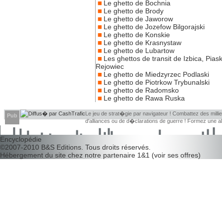
Le ghetto de Bochnia
Le ghetto de Brody
Le ghetto de Jaworow
Le ghetto de Jozefow Bilgorajski
Le ghetto de Konskie
Le ghetto de Krasnystaw
Le ghetto de Lubartow
Les ghettos de transit de Izbica, Piask
Rejowiec
Le ghetto de Miedzyrzec Podlaski
Le ghetto de Piotrkow Trybunalski
Le ghetto de Radomsko
Le ghetto de Rawa Ruska
Le jeu de strat�gie par navigateur ! Combattez des millier
Pub
d'alliances ou de d�clarations de guerre ! Formez une 
d�couvrir leurs faiblesses !
Encyclopédie
©2007-2010
B&S Editions
. Tous droits réservés.
Hébergement du site chez notre partenaire
1&1
(
voir ses offres
)