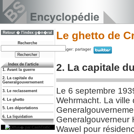
Le ghetto de C
Retour � l'index g�n�ral
Recherche
Partager:
partager
2. La capitale 
Index de l'article
1. Avant la guerre
2. La capitale du
Generalgouvernement
Le 6 septembre 1939,
3. Le reclassement
Wehrmacht. La ville 
4. Le ghetto
Generalgouvernement
5. Les déportations
6. La liquidation
Generalgouverneur H
Wawel pour résidenc