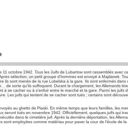
o
 le 11 octobre 1942. Tous les Juifs de Lubartow sont rassemblés avec ce
. Après sélection, un petit groupe d’hommes est envoyé à Majdanek. To
re ils sont menés de la rue Lubelska à la gare. Ils sont enfermés dans
e… de sorte qu'ils suffoquent. Durant le chargement, les Allemands tiren
 à se cacher ou à s’enfuir entre le marché et la gare. Parmi les juifs
vre. Les juifs qui tentent de se cacher sont tués ; certains sont décou
 envoyés au ghetto de Piaski. En même temps que leurs familles, les m
ux seront tués en novembre 1942. Officiellement, quelques juifs qui tr
exécutés dans le cimetière juif. Après la dernière déportation, les Alle
uives sont employées comme matériau pour paver la cour de l'école de la