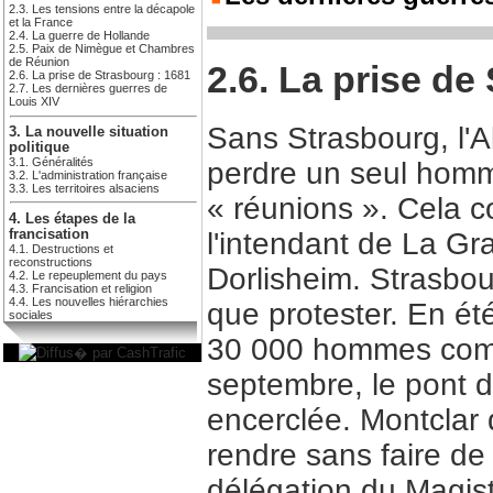
2.3. Les tensions entre la décapole
et la France
2.4. La guerre de Hollande
2.5. Paix de Nimègue et Chambres
de Réunion
2.6. La prise de
2.6. La prise de Strasbourg : 1681
2.7. Les dernières guerres de
Louis XIV
Sans Strasbourg, l'A
3. La nouvelle situation
politique
3.1. Généralités
perdre un seul homm
3.2. L'administration française
3.3. Les territoires alsaciens
« réunions ». Cela 
4. Les étapes de la
francisation
l'intendant de La Gr
4.1. Destructions et
reconstructions
Dorlisheim. Strasbo
4.2. Le repeuplement du pays
4.3. Francisation et religion
4.4. Les nouvelles hiérarchies
que protester. En ét
sociales
30 000 hommes comm
septembre, le pont d
encerclée. Montclar d
rendre sans faire de 
délégation du Magist