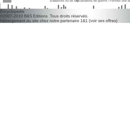
d'alliances ou de d�clarations de guerre ! Formez une 
d�couvrir leurs faiblesses !
Encyclopédie
©2007-2010
B&S Editions
. Tous droits réservés.
Hébergement du site chez notre partenaire
1&1
(
voir ses offres
)