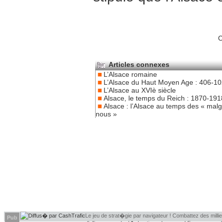
C
Articles connexes
L’Alsace romaine
L’Alsace du Haut Moyen Age : 406-1
L’Alsace au XVIè siècle
Alsace, le temps du Reich : 1870-191
Alsace : l’Alsace au temps des « mal
nous »
Le jeu de strat�gie par navigateur ! Combattez des millier
Pub