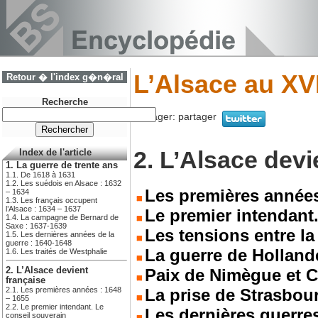
L’Alsace au XV
Retour � l'index g�n�ral
Recherche
Partager:
partager
2. L’Alsace devi
Index de l'article
1. La guerre de trente ans
1.1. De 1618 à 1631
1.2. Les suédois en Alsace : 1632
Les premières années
– 1634
1.3. Les français occupent
l’Alsace : 1634 – 1637
Le premier intendant
1.4. La campagne de Bernard de
Saxe : 1637-1639
Les tensions entre la
1.5. Les dernières années de la
guerre : 1640-1648
La guerre de Holland
1.6. Les traités de Westphalie
Paix de Nimègue et 
2. L’Alsace devient
française
La prise de Strasbour
2.1. Les premières années : 1648
– 1655
2.2. Le premier intendant. Le
Les dernières guerre
conseil souverain