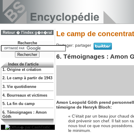
Le camp de concentra
Retour � l'index g�n�ral
Recherche
Partager:
partager
6. Témoignages : Amon 
Index de l'article
1. Origine et création
2. Le camp à partir de 1943
3. Vie quotidienne
4. Bourreaux et victimes
Amon Leopold Göth prend personnellem
5. La fin du camp
témoigne de Henryk Bloch:
6. Témoignages : Amon
« C'était par un beau jour chaud de
Göth
doit prévenir son chef. Il fait so
nous tout ce que nous possédons. 
le minimum.