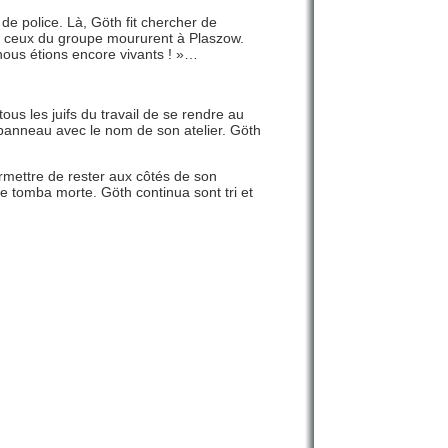
de police. Là, Göth fit chercher de
us ceux du groupe moururent à Plaszow.
 nous étions encore vivants ! »…
tous les juifs du travail de se rendre au
panneau avec le nom de son atelier. Göth
permettre de rester aux côtés de son
Elle tomba morte. Göth continua sont tri et