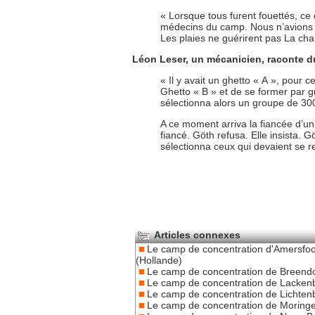
« Lorsque tous furent fouettés, ce
médecins du camp. Nous n’avions pa
Les plaies ne guérirent pas La cha
Léon Leser, un mécanicien, raconte d
« Il y avait un ghetto « A », pour c
Ghetto « B » et de se former par 
sélectionna alors un groupe de 3
A ce moment arriva la fiancée d’un 
fiancé. Göth refusa. Elle insista. G
sélectionna ceux qui devaient se 
Articles connexes
Le camp de concentration d'Amersfoo
(Hollande)
Le camp de concentration de Breend
Le camp de concentration de Lacken
Le camp de concentration de Lichten
Le camp de concentration de Moring