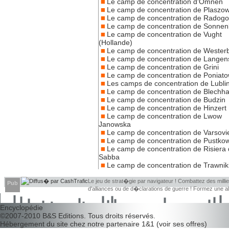
Le camp de concentration d'Omnen
Le camp de concentration de Plaszo
Le camp de concentration de Radogo
Le camp de concentration de Sonnen
Le camp de concentration de Vught
(Hollande)
Le camp de concentration de Wester
Le camp de concentration de Langen
Le camp de concentration de Grini
Le camp de concentration de Poniat
Les camps de concentration de Lubli
Le camp de concentration de Blech
Le camp de concentration de Budzin
Le camp de concentration de Hinzert
Le camp de concentration de Lwow
Janowska
Le camp de concentration de Varsovi
Le camp de concentration de Pustko
Le camp de concentration de Risiera 
Sabba
Le camp de concentration de Trawnik
Le jeu de strat�gie par navigateur ! Combattez des millier
Pub
d'alliances ou de d�clarations de guerre ! Formez une 
d�couvrir leurs faiblesses !
Encyclopédie
©2007-2010
B&S Editions
. Tous droits réservés.
Hébergement du site chez notre partenaire
1&1
(
voir ses offres
)