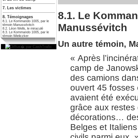
7. Les victimes
8.1. Le Kommand
8. Témoignages
8.1. Le Kommando 1005, par le
Manussévitch
témoin Manussévitch
8.2. Léon Wells, le miraculé
8.3. Le Kommando 1005, par le
témoin Wieliczker
Un autre témoin, M
« Après l’incinér
camp de Janowsk
des camions dans 
ouvert 45 fosses
avaient été exécu
grâce aux restes 
décorations… des
Belges et Italien
civils parmi eux. 