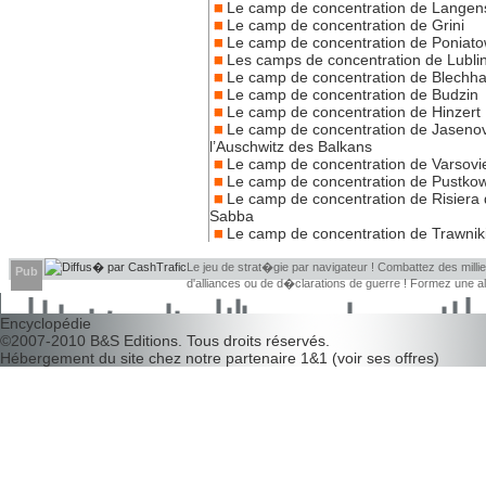
Le camp de concentration de Langen
Le camp de concentration de Grini
Le camp de concentration de Poniat
Les camps de concentration de Lubli
Le camp de concentration de Blech
Le camp de concentration de Budzin
Le camp de concentration de Hinzert
Le camp de concentration de Jaseno
l’Auschwitz des Balkans
Le camp de concentration de Varsovi
Le camp de concentration de Pustko
Le camp de concentration de Risiera 
Sabba
Le camp de concentration de Trawnik
Le jeu de strat�gie par navigateur ! Combattez des millier
Pub
d'alliances ou de d�clarations de guerre ! Formez une 
d�couvrir leurs faiblesses !
Encyclopédie
©2007-2010
B&S Editions
. Tous droits réservés.
Hébergement du site chez notre partenaire
1&1
(
voir ses offres
)