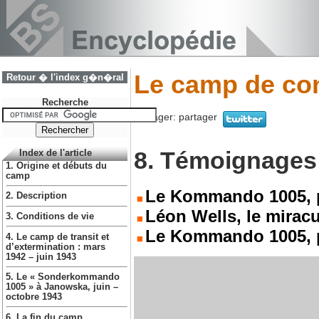
Le camp de co
Retour � l'index g�n�ral
Recherche
Partager:
partager
8. Témoignages
Index de l'article
1. Origine et débuts du
camp
Le Kommando 1005, p
2. Description
Léon Wells, le miracu
3. Conditions de vie
Le Kommando 1005, p
4. Le camp de transit et
d’extermination : mars
1942 – juin 1943
5. Le « Sonderkommando
1005 » à Janowska, juin –
octobre 1943
6. La fin du camp