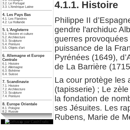
4.1.1. Histoire
3.2. Le Portugal
3.3. L'Amérique Latine
4. Les Pays Bas
Philippe II d’Espagne
4.1. Les Flandres
4.2. La Hollande
gendre l'archiduc Alb
5. L'Angleterre
5.1. Histoire et culture
guerres provoquées 
5.2. Architecture
5.3. Sculpture
5.4. Peinture
puissance de la Fran
5.5. Objets d’art
Pyrénées (1649), d’A
6. Allemagne et Europe
Centrale
6.1. Histoire
de La Barrière (1715
6.2. Allemagne
6.3. Bohème
6.4. Suisse
La cour protège les a
7. Scandinavie
7.1. Histoire
(tapisserie) ; Le zè
7.2. Architecture
7.3. Sculpture
la fondation de nom
7.4. Peinture
8. Europe Orientale
ses Jésuites. Les r
8.1. Pologne
8.2. Russie
Rubens, Marie de Mé