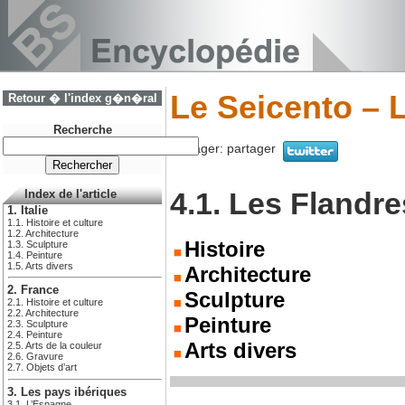
Le Seicento – 
Retour � l'index g�n�ral
Recherche
Partager:
partager
4.1. Les Flandre
Index de l'article
1. Italie
1.1. Histoire et culture
1.2. Architecture
Histoire
1.3. Sculpture
1.4. Peinture
1.5. Arts divers
Architecture
2. France
Sculpture
2.1. Histoire et culture
2.2. Architecture
Peinture
2.3. Sculpture
2.4. Peinture
Arts divers
2.5. Arts de la couleur
2.6. Gravure
2.7. Objets d’art
3. Les pays ibériques
3.1. L’Espagne