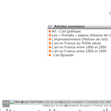
C
Articles connexes
Art - L’art gothique
Les « Primitifs » italiens (Histoire de l'
L’impressionnisme (Histoire de l’art)
L’art en France au XVIIIè siècle
L’art en France entre 1800 et 1850
L’art en France entre 1850 et 1900
L’art Byzantin
Le jeu de strat�gie par navigateur ! Combattez des millier
Pub
d'alliances ou de d�clarations de guerre ! Formez une 
d�couvrir leurs faiblesses !