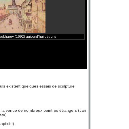
oukharev (1692) aujourd’hui détruite
euls existent quelques essais de sculpture
vec la venue de nombreux peintres étrangers (Jan
ata).
aptiste).