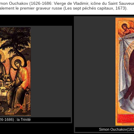
imon Ouchakov (1626-1686: Vierge de Vladimir, icône du Saint Sauveur à
alement le premier graveur russe (Les sept péchés capitaux, 1673).
-1686) : la Trinité
Simon Ouchakov(1626