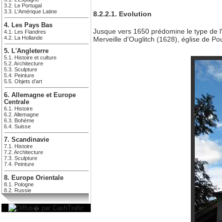
3.2. Le Portugal
3.3. L'Amérique Latine
8.2.2.1. Evolution
4. Les Pays Bas
Jusque vers 1650 prédomine le type de l'
4.1. Les Flandres
4.2. La Hollande
Merveille d'Ouglitch (1628), église de P
5. L'Angleterre
5.1. Histoire et culture
5.2. Architecture
5.3. Sculpture
5.4. Peinture
5.5. Objets d’art
6. Allemagne et Europe
Centrale
6.1. Histoire
6.2. Allemagne
6.3. Bohème
6.4. Suisse
7. Scandinavie
7.1. Histoire
7.2. Architecture
7.3. Sculpture
7.4. Peinture
8. Europe Orientale
8.1. Pologne
8.2. Russie