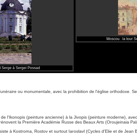
Moscou : la tour S
nt Serge à Sergei Possad
 funéraire ou monumentale, avec la prohibition de l'église orthodoxe. S
ge de l'Ikonopis (peinture ancienne) à la Jivopis (peinture moderne), a
i rénovent la Première Académie Russe des Beaux Arts (Oroujeinaia Pal
iste à Kostroma, Rostov et surtout Iaroslavl (Cycles d'Elie et de Jean B