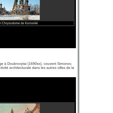
n Chrysostome de Korovniki
Vierge à Doubrovytai (1690ss), couvent Simonov,
vité architecturale dans les autres villes de la