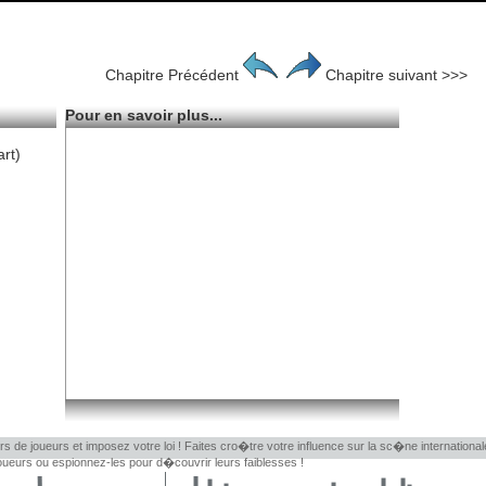
Chapitre Précédent
Chapitre suivant >>>
Pour en savoir plus...
art)
rs de joueurs et imposez votre loi ! Faites cro�tre votre influence sur la sc�ne internationa
eurs ou espionnez-les pour d�couvrir leurs faiblesses !