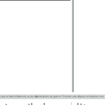
le par le biais d'alliances ou de d�clarations de guerre ! Formez une alliance et imposez vos