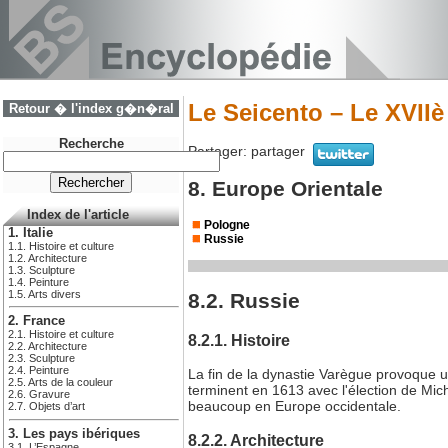
Le Seicento – Le XVIIè
Retour � l'index g�n�ral
Recherche
Partager:
partager
8. Europe Orientale
Index de l'article
Pologne
1. Italie
Russie
1.1. Histoire et culture
1.2. Architecture
1.3. Sculpture
1.4. Peinture
1.5. Arts divers
8.2. Russie
2. France
2.1. Histoire et culture
8.2.1. Histoire
2.2. Architecture
2.3. Sculpture
2.4. Peinture
La fin de la dynastie Varègue provoque 
2.5. Arts de la couleur
terminent en 1613 avec l'élection de Mi
2.6. Gravure
beaucoup en Europe occidentale.
2.7. Objets d’art
3. Les pays ibériques
8.2.2. Architecture
3.1. L’Espagne