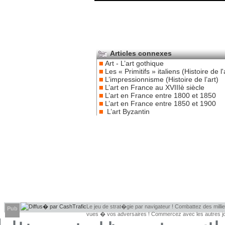
Articles connexes
Art - L’art gothique
Les « Primitifs » italiens (Histoire de l'
L’impressionnisme (Histoire de l’art)
L’art en France au XVIIIè siècle
L’art en France entre 1800 et 1850
L’art en France entre 1850 et 1900
L’art Byzantin
Le jeu de strat�gie par navigateur ! Combattez des millie
Pub
vues � vos adversaires ! Commercez avec les autres jou