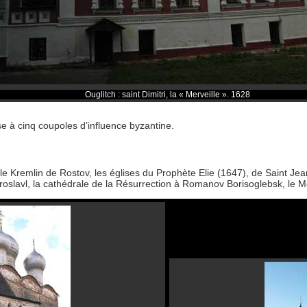
Ouglitch : saint Dimitri, la « Merveille ». 1628
lise à cinq coupoles d’influence byzantine.
c le Kremlin de Rostov, les églises du Prophète Elie (1647), de Saint J
roslavl, la cathédrale de la Résurrection à Romanov Borisoglebsk, le M