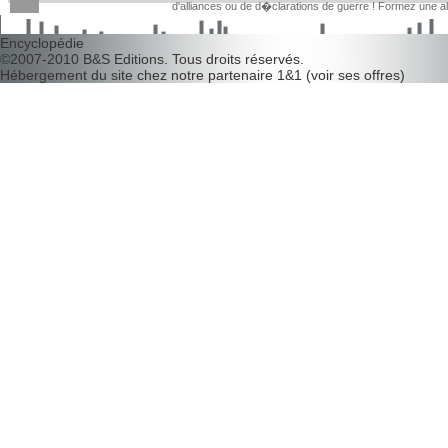
d'alliances ou de d�clarations de guerre ! Formez une 
d�couvrir leurs faiblesses !
Encyclopédie
©2007-2010
B&S Editions
. Tous droits réservés.
Hébergement du site chez notre partenaire
1&1
(
voir ses offres
)