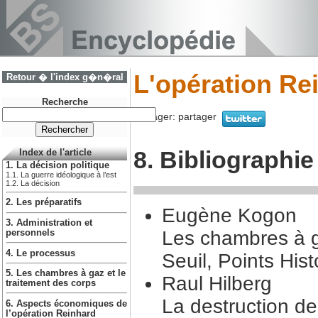
L'opération Re
Retour � l'index g�n�ral
Recherche
Partager:
partager
8. Bibliographie
Index de l'article
1. La décision politique
1.1. La guerre idéologique à l’est
1.2. La décision
2. Les préparatifs
Eugène Kogon
3. Administration et
Les chambres à g
personnels
4. Le processus
Seuil, Points Hist
5. Les chambres à gaz et le
Raul Hilberg
traitement des corps
La destruction de
6. Aspects économiques de
l’opération Reinhard