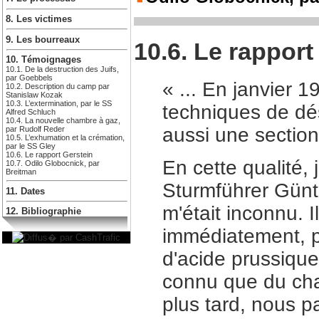
8. Les victimes
9. Les bourreaux
10.6. Le rapport
10. Témoignages
10.1. De la destruction des Juifs,
par Goebbels
« ... En janvier 
10.2. Description du camp par
Stanislaw Kozak
10.3. L’extermination, par le SS
techniques de dé
Alfred Schluch
10.4. La nouvelle chambre à gaz,
aussi une sectio
par Rudolf Reder
10.5. L’exhumation et la crémation,
par le SS Gley
10.6. Le rapport Gerstein
En cette qualité, 
10.7. Odilo Globocnick, par
Breitman
Sturmführer Günthe
11. Dates
m'était inconnu. I
12. Bibliographie
immédiatement, p
d'acide prussique
connu que du ch
plus tard, nous 