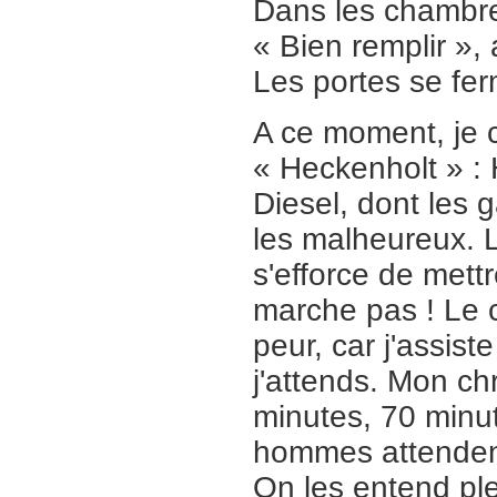
Dans les chambre
« Bien remplir »,
Les portes se fer
A ce moment, je c
« Heckenholt » : 
Diesel, dont les 
les malheureux. 
s'efforce de mett
marche pas ! Le ca
peur, car j'assist
j'attends. Mon ch
minutes, 70 minut
hommes attendent
On les entend pl