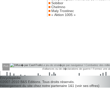
Sobibor
Chelmno
Maly Trostinec
« Aktion 1005 »
Le jeu de strat�gie par navigateur ! Combattez des millier
Pub
d'alliances ou de d�clarations de guerre ! Formez une 
d�couvrir leurs faiblesses !
Encyclopédie
©2007-2010
B&S Editions
. Tous droits réservés.
Hébergement du site chez notre partenaire
1&1
(
voir ses offres
)