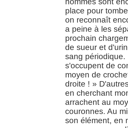
hommes sont enco
place pour tomber
on reconnaît enco
a peine à les sép
prochain chargeme
de sueur et d'uri
sang périodique. 
s'occupent de con
moyen de crochets
droite ! » D'autr
en cherchant monn
arrachent au moye
couronnes. Au mil
son élément, en 