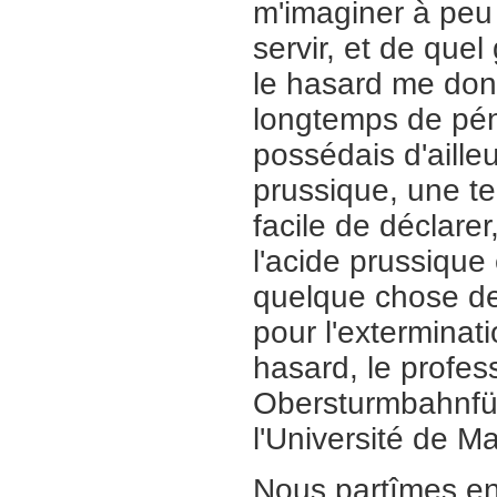
m'imaginer à peu 
servir, et de quel
le hasard me don
longtemps de pén
possédais d'ailleu
prussique, une tel
facile de déclare
l'acide prussique 
quelque chose de 
pour l'exterminat
hasard, le profe
Obersturmbahnführ
l'Université de M
Nous partîmes en