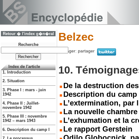
Belzec
Retour � l'index g�n�ral
Recherche
Partager:
partager
10. Témoignage
Index de l'article
1. Introduction
2. Situation
De la destruction des
3. Phase I : mars - juin
Description du camp
1942
L’extermination, par 
4. Phase II : Juillet-
novembre 1942
La nouvelle chambre 
5. Phase III : novembre
L’exhumation et la cr
1942 – mars 1943
Le rapport Gerstein
6. Description du camp I
Odilo Globocnick, pa
7. Le processus