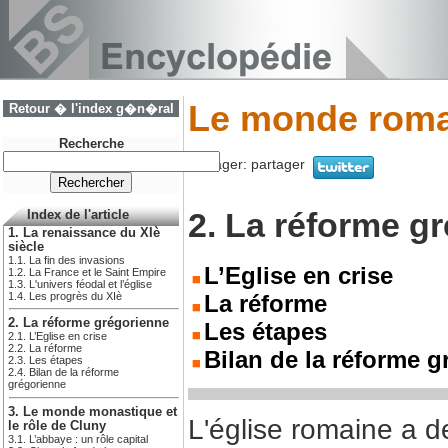
Le monde roma
Retour � l'index g�n�ral
Recherche
Partager:
partager
2. La réforme g
Index de l'article
1. La renaissance du XIè
siècle
1.1. La fin des invasions
L’Eglise en crise
1.2. La France et le Saint Empire
1.3. L'univers féodal et l’église
1.4. Les progrès du XIè
La réforme
2. La réforme grégorienne
Les étapes
2.1. L’Eglise en crise
2.2. La réforme
Bilan de la réforme 
2.3. Les étapes
2.4. Bilan de la réforme
grégorienne
3. Le monde monastique et
L'église romaine a der
le rôle de Cluny
3.1. L’abbaye : un rôle capital