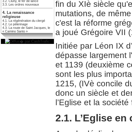
3.2. Cluny, le fer de lance
fin du XIè siècle qu
3.3. Les ordres nouveaux
mutations, de même 
4. La renaissance
religieuse
c'est la réforme gré
4.1. La régénération du clergé
4.2. Le pèlerinage
4.3. La route de Saint Jacques, le
a joué Grégoire VII 
« Camino Santo »
Initiée par Léon IX 
dépasse largement l'
et 1139 (deuxième co
sont les plus import
1215, (IVè concile du
donc un siècle et d
l’Eglise et la société
2.1. L’Eglise en 