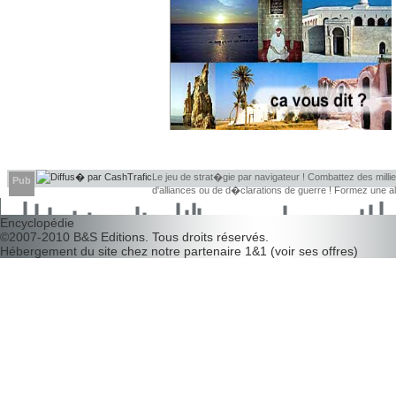
Le jeu de strat�gie par navigateur ! Combattez des millier
Pub
d'alliances ou de d�clarations de guerre ! Formez une 
d�couvrir leurs faiblesses !
Encyclopédie
©2007-2010
B&S Editions
. Tous droits réservés.
Hébergement du site chez notre partenaire
1&1
(
voir ses offres
)