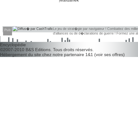
Maïdanek
Le jeu de strat�gie par navigateur ! Combattez des millier
Pub
d'alliances ou de d�clarations de guerre ! Formez une 
d�couvrir leurs faiblesses !
Encyclopédie
©2007-2010
B&S Editions
. Tous droits réservés.
Hébergement du site chez notre partenaire
1&1
(
voir ses offres
)