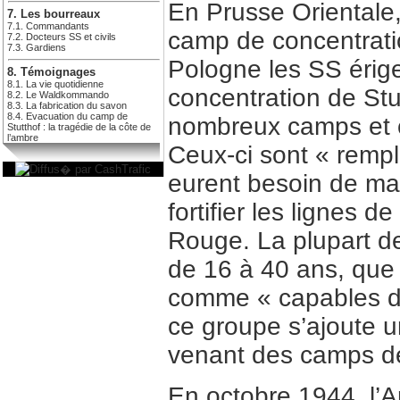
En Prusse Orientale,
7. Les bourreaux
7.1. Commandants
camp de concentrati
7.2. Docteurs SS et civils
7.3. Gardiens
Pologne les SS érig
8. Témoignages
8.1. La vie quotidienne
concentration de St
8.2. Le Waldkommando
8.3. La fabrication du savon
8.4. Evacuation du camp de
nombreux camps et c
Stutthof : la tragédie de la côte de
l’ambre
Ceux-ci sont « rempl
eurent besoin de mai
fortifier les lignes 
Rouge. La plupart d
de 16 à 40 ans, que
comme « capables de 
ce groupe s’ajoute 
venant des camps de
En octobre 1944, l’