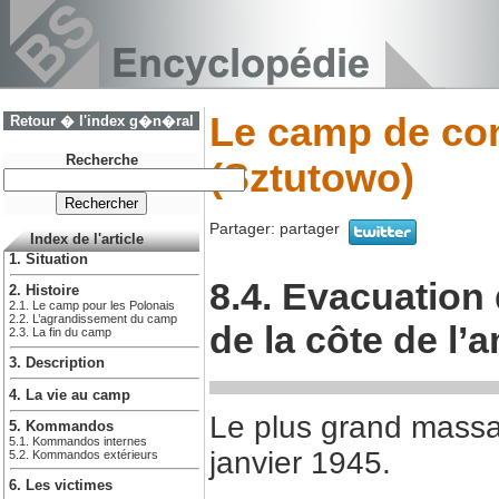
Le camp de con
Retour � l'index g�n�ral
Recherche
(Sztutowo)
Partager:
partager
Index de l'article
1. Situation
8.4. Evacuation 
2. Histoire
2.1. Le camp pour les Polonais
2.2. L’agrandissement du camp
de la côte de l’
2.3. La fin du camp
3. Description
4. La vie au camp
Le plus grand massac
5. Kommandos
5.1. Kommandos internes
janvier 1945.
5.2. Kommandos extérieurs
6. Les victimes