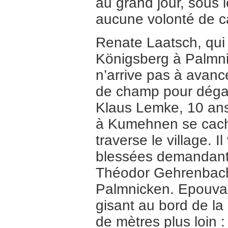
au grand jour, sous 
aucune volonté de c
Renate Laatsch, qui 
Königsberg à Palmnic
n’arrive pas à avance
de champ pour dégag
Klaus Lemke, 10 ans,
à Kumehnen se cache
traverse le village. 
blessées demandant
Théodor Gehrenbach 
Palmnicken. Epouvan
gisant au bord de l
de mètres plus loin 