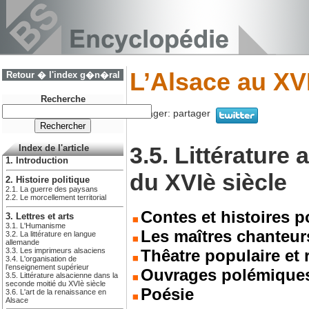
L’Alsace au XVI
Retour � l'index g�n�ral
Recherche
Partager:
partager
3.5. Littérature
Index de l'article
1. Introduction
du XVIè siècle
2. Histoire politique
2.1. La guerre des paysans
2.2. Le morcellement territorial
Contes et histoires p
3. Lettres et arts
3.1. L'Humanisme
Les maîtres chanteur
3.2. La littérature en langue
allemande
3.3. Les imprimeurs alsaciens
Thêatre populaire et 
3.4. L'organisation de
l’enseignement supérieur
Ouvrages polémiques 
3.5. Littérature alsacienne dans la
seconde moitié du XVIè siècle
Poésie
3.6. L'art de la renaissance en
Alsace