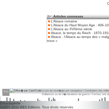
C
Articles connexes
L’Alsace romaine
L’Alsace du Haut Moyen Age : 406-1
L’Alsace au XVIIème siècle
Alsace, le temps du Reich : 1870-191
Alsace : l’Alsace au temps des « mal
nous »
Le jeu de strat�gie par navigateur ! Combattez des millier
Pub
d'alliances ou de d�clarations de guerre ! Formez une 
d�couvrir leurs faiblesses !
Encyclopédie
©2007-2010
B&S Editions
. Tous droits réservés.