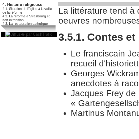
4. Histoire religieuse
La littérature tend à
4.1. Situation de l’église à la veille
de la réforme
4.2. La réforme à Strasbourg et
oeuvres nombreuses 
son extension
4.3. La restauration catholique
3.5.1. Contes et
Le franciscain Je
recueil d'historie
Georges Wickram 
anecdotes à raco
Jacques Frey de
« Gartengesellsch
Martinus Montanu