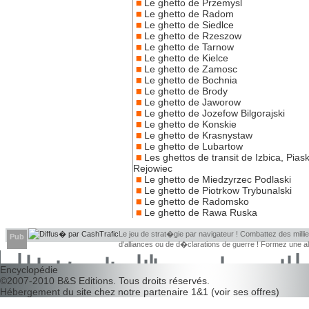
Le ghetto de Przemysl
Le ghetto de Radom
Le ghetto de Siedlce
Le ghetto de Rzeszow
Le ghetto de Tarnow
Le ghetto de Kielce
Le ghetto de Zamosc
Le ghetto de Bochnia
Le ghetto de Brody
Le ghetto de Jaworow
Le ghetto de Jozefow Bilgorajski
Le ghetto de Konskie
Le ghetto de Krasnystaw
Le ghetto de Lubartow
Les ghettos de transit de Izbica, Piask
Rejowiec
Le ghetto de Miedzyrzec Podlaski
Le ghetto de Piotrkow Trybunalski
Le ghetto de Radomsko
Le ghetto de Rawa Ruska
Le jeu de strat�gie par navigateur ! Combattez des millier
Pub
d'alliances ou de d�clarations de guerre ! Formez une 
d�couvrir leurs faiblesses !
Encyclopédie
©2007-2010
B&S Editions
. Tous droits réservés.
Hébergement du site chez notre partenaire
1&1
(
voir ses offres
)