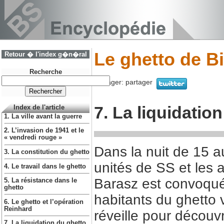
Le ghetto de B
Retour � l'index g�n�ral
Recherche
Partager:
partager
7. La liquidatio
Index de l'article
1. La ville avant la guerre
2. L’invasion de 1941 et le
« vendredi rouge »
Dans la nuit de 15 a
3. La constitution du ghetto
unités de SS et les a
4. Le travail dans le ghetto
Barasz est convoqué
5. La résistance dans le
ghetto
habitants du ghetto 
6. Le ghetto et l’opération
Reinhard
réveille pour découvr
7. La liquidation du ghetto