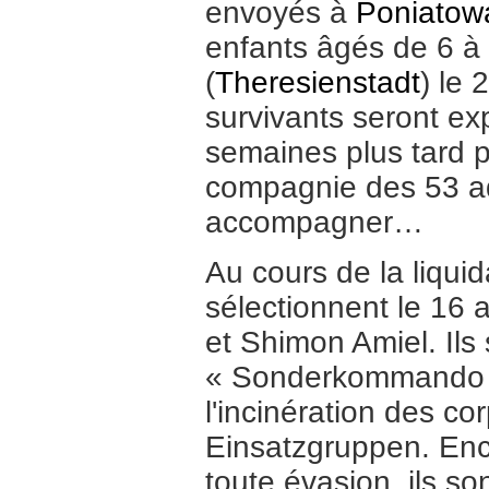
envoyés à
Poniatow
enfants âgés de 6 à
(
Theresienstadt
) le 
survivants seront e
semaines plus tard p
compagnie des 53 adu
accompagner…
Au cours de la liqui
sélectionnent le 16
et Shimon Amiel. Ils
« Sonderkommando 1
l'incinération des c
Einsatzgruppen. Enc
toute évasion, ils so