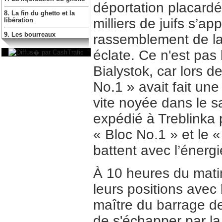
déportation placard
8. La fin du ghetto et la
milliers de juifs s’a
libération
9. Les bourreaux
rassemblement de la
éclate. Ce n'est pas
Bialystok, car lors d
No.1 » avait fait un
vite noyée dans le s
expédié à Treblinka 
« Bloc No.1 » et le «
battent avec l’énerg
À 10 heures du matin
leurs positions avec
maître du barrage de
de s'échapper par la 