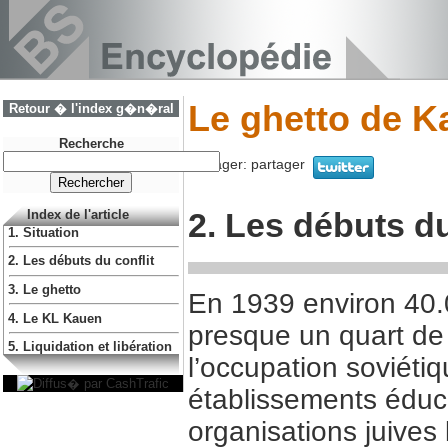
Le ghetto de 
Retour � l'index g�n�ral
Recherche
Partager:
partager
2. Les débuts du
Index de l'article
1. Situation
2. Les débuts du conflit
3. Le ghetto
En 1939 environ 40.0
4. Le KL Kauen
presque un quart de l
5. Liquidation et libération
l’occupation soviéti
établissements éduca
organisations juives 