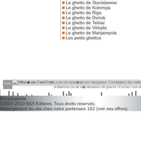
Le ghetto de Stanislawow
Le ghetto de Kolomyja
Le ghetto de Riga
Le ghetto de Dvinsk
Le ghetto de Telsiai
Le ghetto de Virbalis
Le ghetto de Marijampole
Les petits ghettos
Le jeu de strat�gie par navigateur ! Combattez des millier
Pub
d'alliances ou de d�clarations de guerre ! Formez une 
d�couvrir leurs faiblesses !
Encyclopédie
©2007-2010
B&S Editions
. Tous droits réservés.
Hébergement du site chez notre partenaire
1&1
(
voir ses offres
)