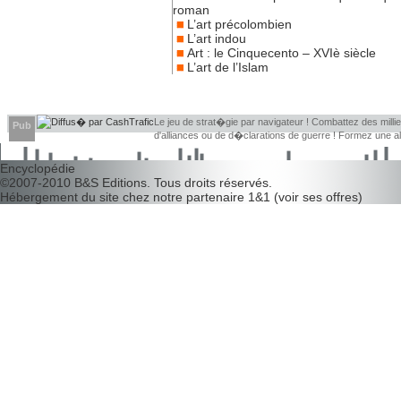
roman
L’art précolombien
L’art indou
Art : le Cinquecento – XVIè siècle
L’art de l’Islam
Le jeu de strat�gie par navigateur ! Combattez des millier
Pub
d'alliances ou de d�clarations de guerre ! Formez une 
d�couvrir leurs faiblesses !
Encyclopédie
©2007-2010
B&S Editions
. Tous droits réservés.
Hébergement du site chez notre partenaire
1&1
(
voir ses offres
)