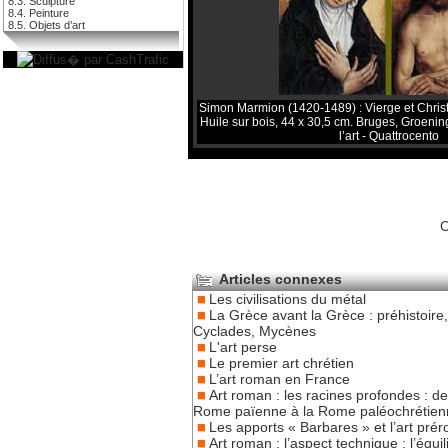
8.3. Sculpture
8.4. Peinture
8.5. Objets d’art
Simon Marmion (1420-1489) : Vierge et Chris
Huile sur bois, 44 x 30,5 cm. Bruges, Groeni
l’art - Quattrocento
C
Articles connexes
Les civilisations du métal
La Grèce avant la Grèce : préhistoire,
Cyclades, Mycènes
L'art perse
Le premier art chrétien
L’art roman en France
Art roman : les racines profondes : de
Rome païenne à la Rome paléochrétien
Les apports « Barbares » et l’art pré
Art roman : l’aspect technique : l’équil