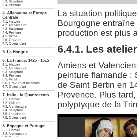
3.3. Sculpture
3.4. Peinture
La situation politiq
4. Allemagne et Europe
Centrale
Bourgogne entraîne 
4.1. Histoire
4.2. Architecture
4.3. Sculpture
production est plus
4.4. Peinture
4.5. Vitrail
4.6. Gravure
4.7. Objets d’art
6.4.1. Les ateli
5. La Hongrie
6. La France: 1425 - 1515
Amiens et Valencienn
6.1. Histoire
6.2. Architecture
6.3. Sculpture
peinture flamande :
6.4. Peinture
6.5. Vitrail
de Saint Bertin en 1
6.6. Gravure et médailles
6.7. Objets d’art
Provence. Plus tard,
7. Italie : la Quattrocento
7.1. Histoire
polyptyque de la Tri
7.2. Culture
7.3. Architecture
7.4. Sculpture
7.5. La peinture
7.6. Objets d’art
8. Espagne et Portugal
8.1. Histoire
8.2. Architecture