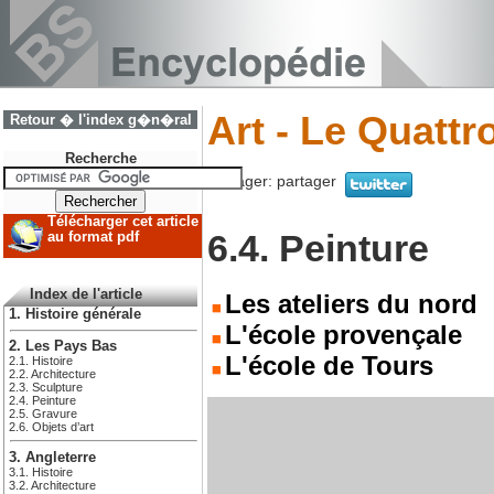
Art - Le Quattr
Retour � l'index g�n�ral
Recherche
Partager:
partager
Télécharger cet article
6.4. Peinture
au format pdf
Index de l'article
Les ateliers du nord
1. Histoire générale
L'école provençale
2. Les Pays Bas
L'école de Tours
2.1. Histoire
2.2. Architecture
2.3. Sculpture
2.4. Peinture
2.5. Gravure
2.6. Objets d’art
3. Angleterre
3.1. Histoire
3.2. Architecture