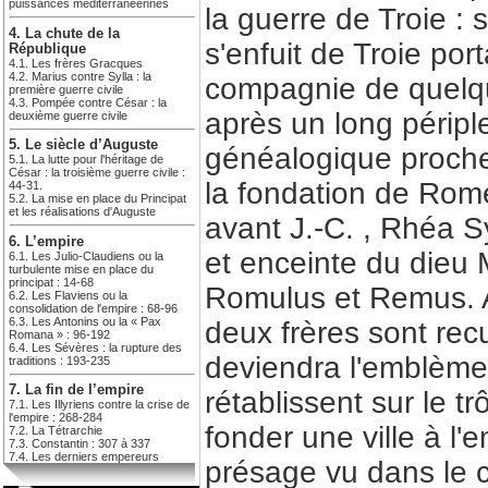
puissances méditerranéennes
la guerre de Troie : 
4. La chute de la
s'enfuit de Troie po
République
4.1. Les frères Gracques
4.2. Marius contre Sylla : la
compagnie de quelque
première guerre civile
4.3. Pompée contre César : la
après un long péripl
deuxième guerre civile
5. Le siècle d’Auguste
généalogique proche
5.1. La lutte pour l'héritage de
César : la troisième guerre civile :
la fondation de Rom
44-31.
5.2. La mise en place du Principat
et les réalisations d'Auguste
avant J.-C. , Rhéa Sy
6. L’empire
et enceinte du dieu
6.1. Les Julio-Claudiens ou la
turbulente mise en place du
principat : 14-68
Romulus et Remus. Ab
6.2. Les Flaviens ou la
consolidation de l'empire : 68-96
6.3. Les Antonins ou la « Pax
deux frères sont recu
Romana » : 96-192
6.4. Les Sévères : la rupture des
deviendra l'emblème 
traditions : 193-235
7. La fin de l’empire
rétablissent sur le t
7.1. Les Illyriens contre la crise de
l'empire : 268-284
fonder une ville à l
7.2. La Tétrarchie
7.3. Constantin : 307 à 337
7.4. Les derniers empereurs
présage vu dans le ci