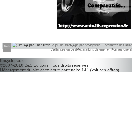
Le jeu de strat�gie par navigateur ! Combattez des millier
Pub
d'alliances ou de d�clarations de guerre ! Formez une 
d�couvrir leurs faiblesses !
Encyclopédie
©2007-2010
B&S Editions
. Tous droits réservés.
Hébergement du site chez notre partenaire
1&1
(
voir ses offres
)