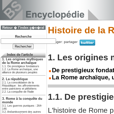
Histoire de la
Retour � l'index g�n�ral
Recherche
Partager:
partager
1. Les origines
Index de l'article
1. Les origines mythiques
de la Rome archaïque
1.1. De prestigieux fondateurs
De prestigieux fonda
1.2. La Rome archaïque, une
alliance de plusieurs peuples
La Rome archaïque, u
2. La république
2.1. La consolidation de la
République : les affrontements
entre patriciens et plébéiens
2.2. La conquête de l'Italie
1.1. De prestigi
3. Rome à la conquête du
monde
3.1. Les guerres puniques : 264-
L'histoire de Rome p
146
3.2. Anéantissement des autres