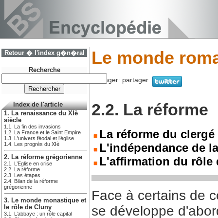
Le monde roma
Retour � l'index g�n�ral
Recherche
Partager:
partager
2.2. La réforme
Index de l'article
1. La renaissance du XIè
siècle
1.1. La fin des invasions
La réforme du clergé
1.2. La France et le Saint Empire
1.3. L'univers féodal et l’église
1.4. Les progrès du XIè
L'indépendance de la
2. La réforme grégorienne
L'affirmation du rôle 
2.1. L’Eglise en crise
2.2. La réforme
2.3. Les étapes
2.4. Bilan de la réforme
grégorienne
Face à certains de 
3. Le monde monastique et
se développe d'abor
le rôle de Cluny
3.1. L’abbaye : un rôle capital