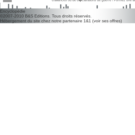
d'alliances ou de d�clarations de guerre ! Formez une 
d�couvrir leurs faiblesses !
Encyclopédie
©2007-2010
B&S Editions
. Tous droits réservés.
Hébergement du site chez notre partenaire
1&1
(
voir ses offres
)