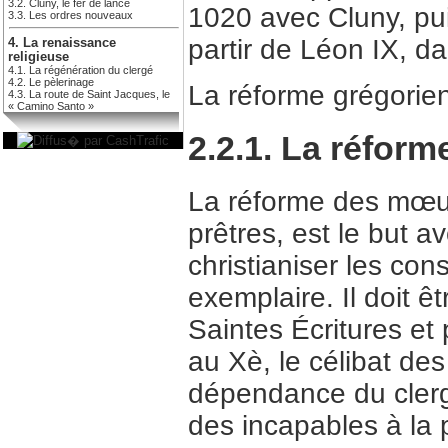
3.2. Cluny, le fer de lance
1020 avec Cluny, pui
3.3. Les ordres nouveaux
partir de Léon IX, da
4. La renaissance
religieuse
4.1. La régénération du clergé
4.2. Le pèlerinage
La réforme grégorien
4.3. La route de Saint Jacques, le
« Camino Santo »
2.2.1. La réform
La réforme des mœur
prêtres, est le but 
christianiser les co
exemplaire. Il doit êt
Saintes Écritures et
au Xè, le célibat des
dépendance du clerg
des incapables à la p