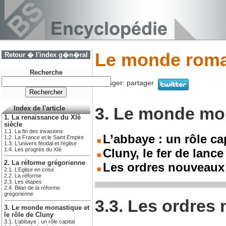
Le monde roma
Retour � l'index g�n�ral
Recherche
Partager:
partager
3. Le monde mon
Index de l'article
1. La renaissance du XIè
siècle
1.1. La fin des invasions
L’abbaye : un rôle ca
1.2. La France et le Saint Empire
1.3. L'univers féodal et l’église
1.4. Les progrès du XIè
Cluny, le fer de lance
2. La réforme grégorienne
Les ordres nouveaux
2.1. L’Eglise en crise
2.2. La réforme
2.3. Les étapes
2.4. Bilan de la réforme
grégorienne
3.3. Les ordres
3. Le monde monastique et
le rôle de Cluny
3.1. L’abbaye : un rôle capital