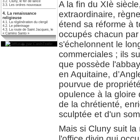
3.2. Cluny, le fer de lance
A la fin du XIè sièc
3.3. Les ordres nouveaux
extraordinaire, règ
4. La renaissance
religieuse
étend sa réforme à t
4.1. La régénération du clergé
4.2. Le pèlerinage
4.3. La route de Saint Jacques, le
occupés chacun par
« Camino Santo »
s'échelonnent le lon
commerciales ; ils sur
que possède l'abbay
en Aquitaine, d’Ang
pourvue de propriét
opulence à la gloire
de la chrétienté, en
sculptée et d'un so
Mais si Cluny suit la 
l'office divin qui oc