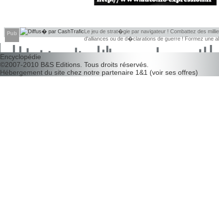
Le jeu de strat�gie par navigateur ! Combattez des millier
Pub
d'alliances ou de d�clarations de guerre ! Formez une 
d�couvrir leurs faiblesses !
Encyclopédie
©2007-2010
B&S Editions
. Tous droits réservés.
Hébergement du site chez notre partenaire
1&1
(
voir ses offres
)