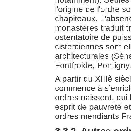
l'origine de l'ordre
chapiteaux. L'absenc
monastères traduit t
ostentatoire de pui
cisterciennes sont el
architecturales (Sén
Fontfroide, Pontign
A partir du XIIIè siècl
commence à s’enrichir
ordres naissent, qui 
esprit de pauvreté e
ordres mendiants Fr
3.3.2. Autres ord