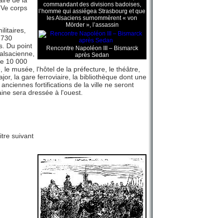
ire de la
commandant des divisions badoises,
IVe corps
l’homme qui assiégea Strasbourg et que
les Alsaciens surnommèrent « von
Mörder », l’assassin
litaires,
 730
. Du point
Rencontre Napoléon III – Bismarck
 alsacienne,
après Sedan
re 10 000
 musée, l'hôtel de la préfecture, le théâtre,
ajor, la gare ferroviaire, la bibliothèque dont une
anciennes fortifications de la ville ne seront
ine sera dressée à l'ouest.
tre suivant