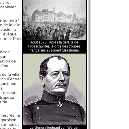
 ville,
capituler
e qui en 24
 de la ville
vasté, la
e l'évêque
eures. Puis
Août 1870 : après la défaite de
Froeschwiller, le gros des troupes
françaises évacuent Strasbourg
décide
isant
gation de
-même.
de la ville
ch d'entrer
, quelques
es
 l’assaut
 drapeau
ge de
 heures, la
a garnison
désarmés et
Le Generalleutnant von Werder,