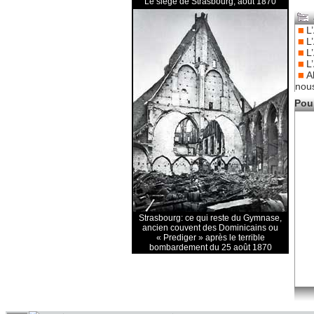
Le siège de Strasbourg, août 1870
L
L
L
L
A
nou
Pour
Strasbourg: ce qui reste du Gymnase,
ancien couvent des Dominicains ou
« Prediger » après le terrible
bombardement du 25 août 1870