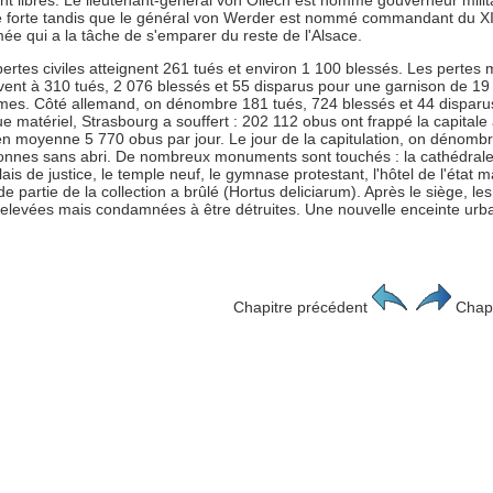
nt libres. Le lieutenant-général von Ollech est nommé gouverneur milita
e forte tandis que le général von Werder est nommé commandant du X
ée qui a la tâche de s'emparer du reste de l'Alsace.
ertes civiles atteignent 261 tués et environ 1 100 blessés. Les pertes mi
èvent à 310 tués, 2 076 blessés et 55 disparus pour une garnison de 19
es. Côté allemand, on dénombre 181 tués, 724 blessés et 44 disparus
e matériel, Strasbourg a souffert : 202 112 obus ont frappé la capitale
 en moyenne 5 770 obus par jour. Le jour de la capitulation, on dénomb
nnes sans abri. De nombreux monuments sont touchés : la cathédrale, le
lais de justice, le temple neuf, le gymnase protestant, l'hôtel de l'état m
e partie de la collection a brûlé (Hortus deliciarum). Après le siège, les 
relevées mais condamnées à être détruites. Une nouvelle enceinte urba
Chapitre précédent
Chapi