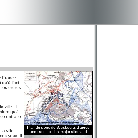
e France.
qu’à l’est,
 les ordres
ville. Il
alors qu’à
ce entre le
Plan du siège de Strasbourg, d’après
a ville,
une carte de l’état major allemand
ses yeux. Il