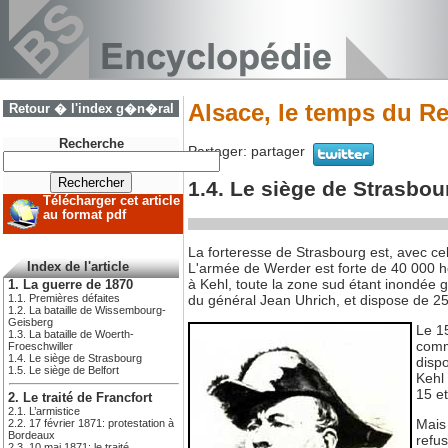
Alsace, le temps du Re
Retour � l'index g�n�ral
Recherche
Partager:
partager
1.4. Le siège de Strasbou
Télécharger cet article
au format pdf
La forteresse de Strasbourg est, avec c
L'armée de Werder est forte de 40 000 hom
Index de l'article
à Kehl, toute la zone sud étant inondée 
1. La guerre de 1870
du général Jean Uhrich, et dispose de 2
1.1. Premières défaites
1.2. La bataille de Wissembourg-
Geisberg
Le 1
1.3. La bataille de Woerth-
comma
Froeschwiller
1.4. Le siège de Strasbourg
dispo
1.5. Le siège de Belfort
Kehl 
15 et
2. Le traité de Francfort
2.1. L’armistice
Mais 
2.2. 17 février 1871: protestation à
Bordeaux
refus
2.3. 10 mai 1871: le traité