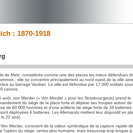
ich : 1870-1918
rg
elle de Metz, considérée comme une des places les mieux défendues d
mes ; elle se concentre principalement au nord ouest de la ville ainsi 
grâce au barrage Vauban. La ville est défendue par 17 000 soldats sous
50 canons.
5 août, von Werder (« Von Mörder » pour les Strasbourgeois) prend le
ndement du siège de la place forte et déploie ses troupes autour de la 
se de 60 000 hommes et d’une artillerie de siège forte de 34 batteries 
sont déployées 6 batteries. Les Allemands mettent leur dispositif en pla
 le 22 août.
Von Werder, conscient de la valeur symbolique de la capture rapide de l
e l’option du siège, certes plus humaine, mais beaucoup trop longue à 