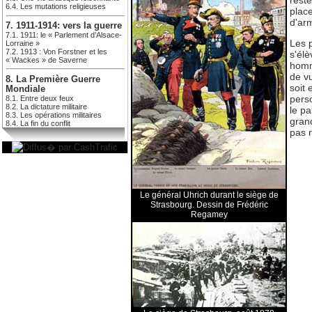
reste
6.4. Les mutations religieuses
plac
d'arm
7. 1911-1914: vers la guerre
7.1. 1911: le « Parlement d’Alsace-
Les p
Lorraine »
7.2. 1913 : Von Forstner et les
s'él
« Wackes » de Saverne
homm
de vu
8. La Première Guerre
soit
Mondiale
perso
8.1. Entre deux feux
8.2. La dictature militaire
le pa
8.3. Les opérations militaires
grand
8.4. La fin du conflit
pas 
Le général Uhrich durant le siège de
Strasbourg. Dessin de Frédéric
Regamey