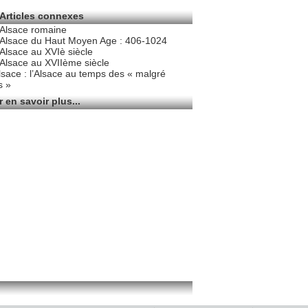
Articles connexes
’Alsace romaine
’Alsace du Haut Moyen Age : 406-1024
’Alsace au XVIè siècle
’Alsace au XVIIème siècle
lsace : l’Alsace au temps des « malgré
s »
 en savoir plus...