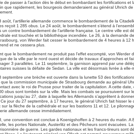
e de passer à l'action dès le début en bombardant les fortifications et la
ain que rapidement, les bourgeois demanderaient au général Uhrich de 
dement.
3 août, l’artillerie allemande commence le bombardement de la Citadell
es reçoit 1 285 obus. Le 24 août, le bombardement s’étend à l’ensemble
 un contre bombardement de l’artillerie française. Le centre ville est dé
édrale est touchée et la bibliothèque incendiée. Le 26, à la demande d
trasbourg, von Werder fait cesser le bombardement de 4 heures à 12 h
prend et ne cessera plus.
nt que le bombardement ne produit pas l'effet escompté, von Werder 
aque de la ville par le nord ouest et décide de travaux d’approches et fa
ager 3 parallèles. Le 11 septembre, la garnison apprend par une délé
taires suisses la défaite de Sedan. La ville est désormais livrée à elle
 septembre une brèche est ouverte dans la lunette 53 des fortifications 
s que la commission municipale de Strasbourg demande au général Uhri
ntact avec le roi de Prusse pour traiter de la capitulation. A cette date
0 obus sont tombés sur la ville. Mais les combats se poursuivent sur l
fications jusqu’au 27, date à laquelle les Allemands s’apprêtent à donner
. Ce jour du 27 septembre, à 17 heures, le général Uhrich fait hisser le
 sur la flèche de la cathédrale et sur les bastions 11 et 12. Le pilonna
illerie allemande cesse immédiatement.
8, une convention est conclue à Koenigshoffen à 2 heures du matin. A 8
elle, les portes Nationale, Austerlitz et des Pêcheurs sont évacuées. L
risonnière de guerre. Les gardes nationaux et les francs-tireurs sont 