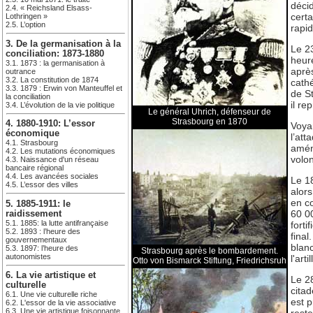
décid
2.4. « Reichsland Elsass-
cert
Lothringen »
2.5. L’option
rapi
3. De la germanisation à la
Le 2
conciliation: 1873-1880
heur
3.1. 1873 : la germanisation à
après
outrance
3.2. La constitution de 1874
cath
3.3. 1879 : Erwin von Manteuffel et
de S
la conciliation
il re
3.4. L’évolution de la vie politique
Le général Uhrich, défenseur de
Strasbourg en 1870
4. 1880-1910: L’essor
Voya
économique
l’att
4.1. Strasbourg
amén
4.2. Les mutations économiques
volon
4.3. Naissance d'un réseau
bancaire régional
4.4. Les avancées sociales
Le 18
4.5. L’essor des villes
alor
en co
5. 1885-1911: le
60 00
raidissement
5.1. 1885: la lutte antifrançaise
forti
5.2. 1893 : l’heure des
final
gouvernementaux
blanc
5.3. 1897: l’heure des
Strasbourg après le bombardement.
autonomistes
l'art
Otto von Bismarck Stiftung, Friedrichsruh
6. La vie artistique et
Le 2
culturelle
citad
6.1. Une vie culturelle riche
est p
6.2. L'essor de la vie associative
6.3. Une vie artistique foisonnante