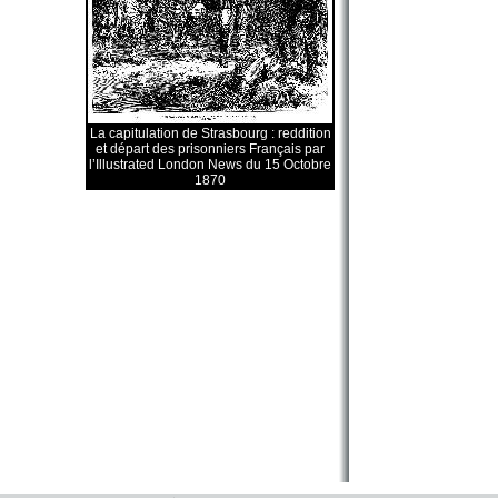
La capitulation de Strasbourg : reddition
et départ des prisonniers Français par
l’Illustrated London News du 15 Octobre
1870