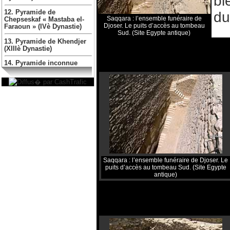
bl
12. Pyramide de
du
Saqqara : l’ensemble funéraire de
Chepseskaf « Mastaba el-
Djoser. Le puits d’accès au tombeau
Faraoun » (IVè Dynastie)
Sud. (Site Egypte antique)
13. Pyramide de Khendjer
(XIIIè Dynastie)
14. Pyramide inconnue
Saqqara : l’ensemble funéraire de Djoser. Le
puits d’accès au tombeau Sud. (Site Egypte
antique)