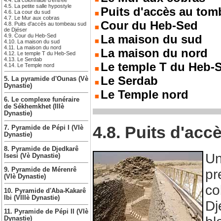
4.4. La colonnade d’entrée
4.5. La petite salle hypostyle
Puits d'accès au tom
4.6. La cour du sud
4.7. Le Mur aux cobras
Cour du Heb-Sed
4.8. Puits d'accès au tombeau sud
de Djéser
La maison du sud
4.9. Cour du Heb-Sed
4.10. La maison du sud
4.11. La maison du nord
La maison du nord
4.12. Le temple T du Heb-Sed
4.13. Le Serdab
Le temple T du Heb-
4.14. Le Temple nord
Le Serdab
5. La pyramide d'Ounas (Vè
Dynastie)
Le Temple nord
6. Le complexe funéraire
de Sékhemkhet (IIIè
Dynastie)
4.8. Puits d'ac
7. Pyramide de Pépi I (VIè
Dynastie)
8. Pyramide de Djedkarê
Un
Isesi (Vè Dynastie)
9. Pyramide de Mérenrê
pr
(VIè Dynastie)
co
10. Pyramide d'Aba-Kakarê
Ibi (VIIIè Dynastie)
Dj
11. Pyramide de Pépi II (VIè
Dynastie)