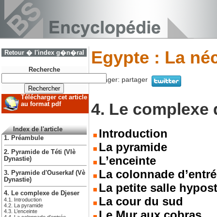
Egypte : La né
Retour � l'index g�n�ral
Recherche
Partager:
partager
Télécharger cet article
4. Le complexe 
au format pdf
Index de l'article
Introduction
1. Préambule
La pyramide
2. Pyramide de Téti (VIè
L’enceinte
Dynastie)
La colonnade d’entré
3. Pyramide d'Ouserkaf (Vè
Dynastie)
La petite salle hypos
4. Le complexe de Djeser
La cour du sud
4.1. Introduction
4.2. La pyramide
Le Mur aux cobras
4.3. L’enceinte