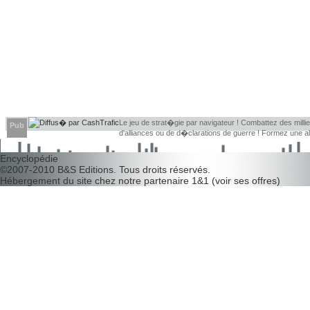
Le jeu de strat�gie par navigateur ! Combattez des millier
Pub
d'alliances ou de d�clarations de guerre ! Formez une 
d�couvrir leurs faiblesses !
Encyclopédie
©2007-2010
B&S Editions
. Tous droits réservés.
Hébergement du site chez notre partenaire
1&1
(
voir ses offres
)