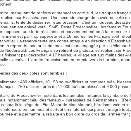
ochent.
entre, manquant de renforts et menacées coté sud, les troupes françai
e replient sur Elsasshausen. Une seconde charge de cavalerie, celle de
emains, tente de desserrer l’étau prussien : c’est un nouveau désastre
sshausen est enlevé vers 15h45. Reste Froeschwiller : les fameux Zoua
os opposent une forte résistance et parviennent même à faire reculer l
l’ennemi est par trop supérieur et à 16 heures, les Français sont refou
chwiller. La réserve tente une contre attaque en direction d’Elsasshau
ent à reprendre son artillerie, mais est alors engagée par les Alleman
de Niederwald. Les Français se retirent du plateau, se replient sur Froe
ils finissent par décrocher. A 17 heures, le village est aux mains des A
taille s’achève. L'armée française bat en retraite vers la Lorraine, ab
ace.
ertes des deux cotés sont terribles :
allemand : 489 officiers, 10.153 sous-officiers et hommes tués, blessés
français : 760 officiers, près de 11.000 tués ou blessés et 9.000 prisonn
taille de Froeschwiller reste dans les annales militaires le symbole de 
çais, notamment celui des fameux « cuirassiers de Reichshoffen » (Rei
 ce jour là le siège de l’Etat Major de Mac Mahon), héroïsme vain et inu
 inférieure en hommes et surtout en matériel, qui parvint malgré tout à
ournée et à permettre la retraite en bon ordre du gros de l’armée franç