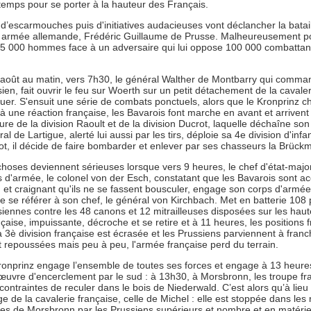
 temps pour se porter à la hauteur des Français.
’escarmouches puis d'initiatives audacieuses vont déclancher la batail
IIIè armée allemande, Frédéric Guillaume de Prusse. Malheureusement p
e 45 000 hommes face à un adversaire qui lui oppose 100 000 combattan
 août au matin, vers 7h30, le général Walther de Montbarry qui comma
ien, fait ouvrir le feu sur Woerth sur un petit détachement de la cava
uer. S'ensuit une série de combats ponctuels, alors que le Kronprinz c
 à une réaction française, les Bavarois font marche en avant et arrivent à
re de la division Raoult et de la division Ducrot, laquelle déchaîne son
al de Lartigue, alerté lui aussi par les tirs, déploie sa 4e division d'i
ot, il décide de faire bombarder et enlever par ses chasseurs la Brück
choses deviennent sérieuses lorsque vers 9 heures, le chef d'état-majo
s d'armée, le colonel von der Esch, constatant que les Bavarois sont a
 et craignant qu'ils ne se fassent bousculer, engage son corps d'armée
 se référer à son chef, le général von Kirchbach. Met en batterie 108 
siennes contre les 48 canons et 12 mitrailleuses disposées sur les hau
ançaise, impuissante, décroche et se retire et à 11 heures, les positions 
3è division française est écrasée et les Prussiens parviennent à franch
 repoussées mais peu à peu, l'armée française perd du terrain.
ronprinz engage l’ensemble de toutes ses forces et engage à 13 heure
uvre d'encerclement par le sud : à 13h30, à Morsbronn, les troupe fr
contraintes de reculer dans le bois de Niederwald. C’est alors qu’à lieu
e de la cavalerie française, celle de Michel : elle est stoppée dans les
tes de Morsbronn par les Prussiens supérieurs et nombre et en matériel