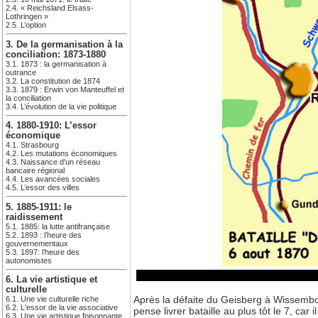
2.4. « Reichsland Elsass-
Lothringen »
2.5. L’option
3. De la germanisation à la
conciliation: 1873-1880
3.1. 1873 : la germanisation à
outrance
3.2. La constitution de 1874
3.3. 1879 : Erwin von Manteuffel et
la conciliation
3.4. L’évolution de la vie politique
4. 1880-1910: L’essor
économique
4.1. Strasbourg
4.2. Les mutations économiques
4.3. Naissance d'un réseau
bancaire régional
4.4. Les avancées sociales
4.5. L’essor des villes
5. 1885-1911: le
raidissement
5.1. 1885: la lutte antifrançaise
5.2. 1893 : l’heure des
gouvernementaux
5.3. 1897: l’heure des
autonomistes
6. La vie artistique et
culturelle
Après la défaite du Geisberg à Wissembou
6.1. Une vie culturelle riche
6.2. L'essor de la vie associative
pense livrer bataille au plus tôt le 7, ca
6.3. Une vie artistique foisonnante