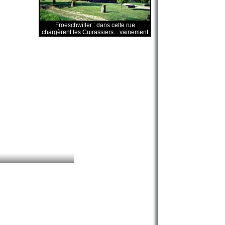
Froeschwiller : dans cette rue
chargèrent les Cuirassiers... vainement