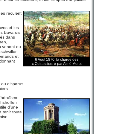
ses reculent
.
ves et les
es Bavarois.
lés dans
sen,
ds venant du
schwiller
llemands et
6 Août 1870: la charge des
andonnant
« Cuirassiers » par Aimé Morot
 ou disparus.
iers.
l’héroïsme
chshoffen
tile d’une
 tenir toute
aise.