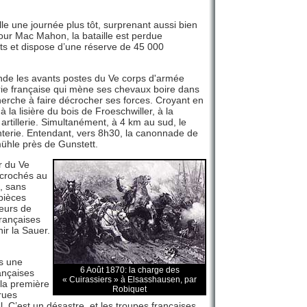
le une journée plus tôt, surprenant aussi bien
our Mac Mahon, la bataille est perdue
ts et dispose d’une réserve de 45 000
nde les avants postes du Ve corps d'armée
lerie française qui mène ses chevaux boire dans
herche à faire décrocher ses forces. Croyant en
 la lisière du bois de Froeschwiller, à la
 artillerie. Simultanément, à 4 km au sud, le
nfanterie. Entendant, vers 8h30, la canonnade de
mühle près de Gunstett.
r du Ve
ccrochés au
, sans
pièces
teurs de
françaises
ir la Sauer.
s une
6 Août 1870: la charge des
ançaises
« Cuirassiers » à Elsasshausen, par
 la première
Robiquet
 rues
. C’est un désastre, et les troupes françaises