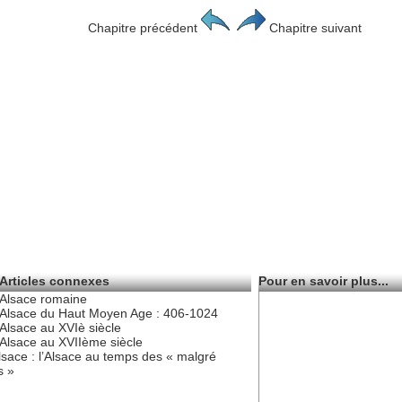
Chapitre précédent
Chapitre suivant
Articles connexes
Pour en savoir plus...
’Alsace romaine
’Alsace du Haut Moyen Age : 406-1024
’Alsace au XVIè siècle
’Alsace au XVIIème siècle
lsace : l’Alsace au temps des « malgré
s »