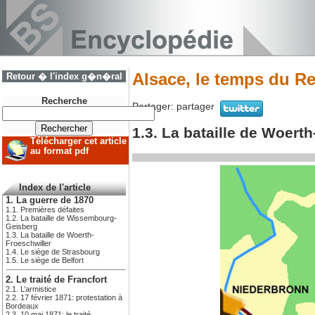
Alsace, le temps du Re
Retour � l'index g�n�ral
Recherche
Partager:
partager
1.3. La bataille de Woert
Télécharger cet article
au format pdf
Index de l'article
1. La guerre de 1870
1.1. Premières défaites
1.2. La bataille de Wissembourg-
Geisberg
1.3. La bataille de Woerth-
Froeschwiller
1.4. Le siège de Strasbourg
1.5. Le siège de Belfort
2. Le traité de Francfort
2.1. L’armistice
2.2. 17 février 1871: protestation à
Bordeaux
2.3. 10 mai 1871: le traité