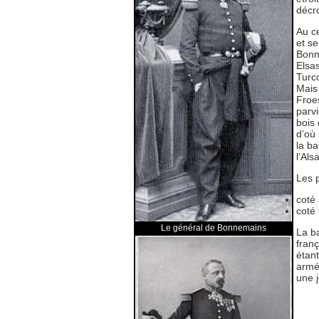
décr
Au c
et s
Bonn
Elsa
Turc
Mais 
Froes
parvi
bois 
d’où 
la ba
l’Als
Les p
coté 
coté 
Le général de Bonnemains
La ba
fran
étant
armée
une j