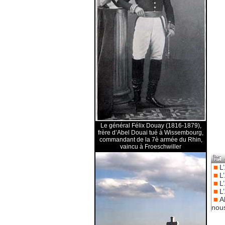
Le général Félix Douay (1816-1879),
frère d’Abel Douai tué à Wissembourg,
commandant de la 7è armée du Rhin,
vaincu à Froeschwiller
L
L
L
L
A
nou